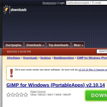
Registreren
|
Login:
Startpagina
Downloads
Top downloads
Meer
8/6/2026 5:34:00 PM
AfterDawn
>
Downloads
>
Desktop
>
Beeldbewerking
>
GIMP for Windows (Port
Dit is een oude versie van deze software. Je kunt ook de
v2.10.14 Rev 2 (laatste st
GIMP for Windows (PortableApps) v2.10.14
Open source
DOW
Vista / Win10 / Win7 / Win8 / WinXP