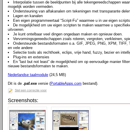
Interpolatie tussen de beeldpunten bij alle tekengereedschappen waard
mogelijk worden vermeden.
Ondersteuning van alfakanalen om tekeningen met transparante dele
Lagen en kanalen
Een eigen programmeertaal “Script-Fu” waarmee u in uw eigen scripts
De mogelijkheid om uw eigen scripten te maken waarmee u specifieke 
uitvoeren.
Je kunt ontelbaar veel dingen ongedaan maken en opnieuw doen.
Vervormingsgereedschappen zoals roteren, vergroten, verkleinen, spi
Ondersteunde bestandsformaten o.a. GIF, JPEG, PNG, XPM, TIFF
en vele andere
Selectie tools als rechthoek, eclips, vrije hand, fuzzy, bezier en intell
Plug-ins en extensies
En “last but not least” de mogelijkheid om op eenvoudige manier filter
nieuwe bestandsformaten te maken.
Nederlandse taalmodule
(24,5 MB)
Dit is de
.paf.exe
versie (
PortableApps.com
bestand).
Stel een correctie voor
Screenshots: