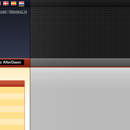
ssie
|
Nieuws2.nl