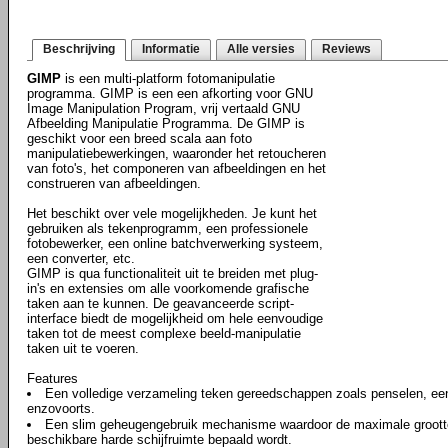
Beschrijving
Informatie
Alle versies
Reviews
GIMP
is een multi-platform fotomanipulatie
programma. GIMP is een een afkorting voor GNU
Image Manipulation Program, vrij vertaald GNU
Afbeelding Manipulatie Programma. De GIMP is
geschikt voor een breed scala aan foto
manipulatiebewerkingen, waaronder het retoucheren
van foto's, het componeren van afbeeldingen en het
construeren van afbeeldingen.
Het beschikt over vele mogelijkheden. Je kunt het
gebruiken als tekenprogramm, een professionele
fotobewerker, een online batchverwerking systeem,
een converter, etc.
GIMP is qua functionaliteit uit te breiden met plug-
in's en extensies om alle voorkomende grafische
taken aan te kunnen. De geavanceerde script-
interface biedt de mogelijkheid om hele eenvoudige
taken tot de meest complexe beeld-manipulatie
taken uit te voeren.
Features
Een volledige verzameling teken gereedschappen zoals penselen, een
enzovoorts.
Een slim geheugengebruik mechanisme waardoor de maximale grootte 
beschikbare harde schijfruimte bepaald wordt.