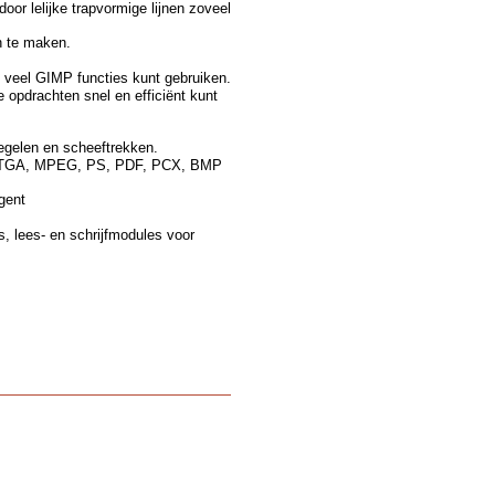
oor lelijke trapvormige lijnen zoveel
n te maken.
 veel GIMP functies kunt gebruiken.
opdrachten snel en efficiënt kunt
egelen en scheeftrekken.
, TGA, MPEG, PS, PDF, PCX, BMP
igent
s, lees- en schrijfmodules voor