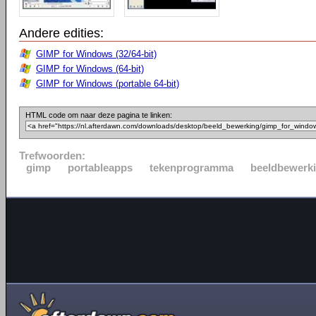
Andere edities:
GIMP for Windows (32/64-bit)
GIMP for Windows (64-bit)
GIMP for Windows (portable 64-bit)
HTML code om naar deze pagina te linken:
Trefwoorden:
gimp
portableapps
tekenprogramma
beeldbewerk