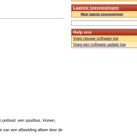
Laatste toevoegingen
Meer laatste toevoegingen
Help ons
Voeg nieuwe software toe
Voeg een software update toe
 potlood, een spuitbus, klonen,
van een afbeelding alleen door de