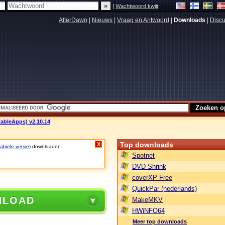
|
Wachtwoord kwijt
AfterDawn
|
Nieuws
|
Vraag en Antwoord
|
Downloads
|
Discu
ableApps) v2.10.14
Top downloads
X
abiele versie)
downloaden.
Spotnet
DVD Shrink
coverXP Free
QuickPar (nederlands)
NLOAD
MakeMKV
HWiNFO64
Meer top downloads