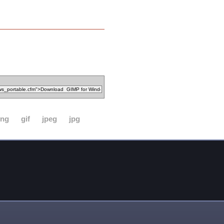
ing
gif
jpeg
jpg