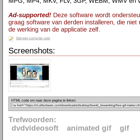
MPG, MP4, MKV, FLV, 3GP, WEBM, WMV en ve
Ad-supported!
Deze software wordt ondersteu
graag software van derden installeren, die niet 
de werking van de applicatie zelf.
Stel een correctie voor
Screenshots:
HTML code om naar deze pagina te linken:
Trefwoorden:
dvdvideosoft
animated gif
gif