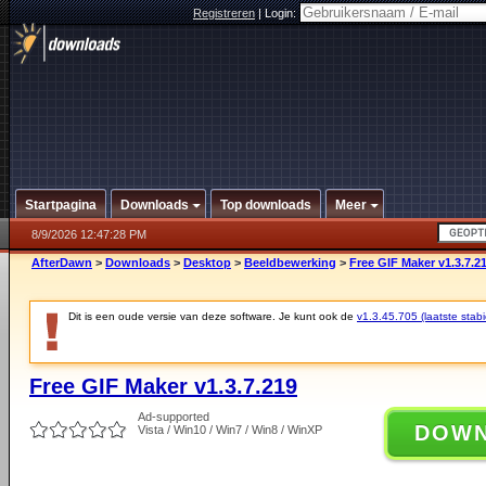
Registreren
|
Login:
Startpagina
Downloads
Top downloads
Meer
8/9/2026 12:47:28 PM
AfterDawn
>
Downloads
>
Desktop
>
Beeldbewerking
>
Free GIF Maker v1.3.7.2
Dit is een oude versie van deze software. Je kunt ook de
v1.3.45.705 (laatste stabi
Free GIF Maker v1.3.7.219
Ad-supported
DOW
Vista / Win10 / Win7 / Win8 / WinXP