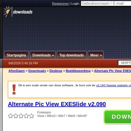
Registreren
|
Login:
Startpagina
Downloads
Top downloads
Meer
8/8/2026 5:40:16 PM
AfterDawn
>
Downloads
>
Desktop
>
Beeldbewerking
>
Alternate Pic View EXES
Dit is een oude versie van deze software. Je kunt ook de
v2.160 (laatste stabiele ve
Alternate Pic View EXESlide v2.090
Freeware
DOW
Vista / Win10 / Win7 / Win8 / WinXP