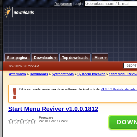
Registreren
|
Login:
Startpagina
Downloads
Top downloads
Meer
8/7/2026 8:07:22 AM
AfterDawn
>
Downloads
>
Systeemtools
>
Systeem tweaken
>
Start Menu Revive
Dit is een oude versie van deze software. Je kunt ook de
v3.0.3.2 (laatste stabiele 
Start Menu Reviver v1.0.0.1812
Freeware
DOW
Win10 / Win7 / Win8