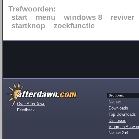
Trefwoorden:
start
menu
windows 8
reviver
startknop
zoekfunctie
Sections:
Nieuws
Over AfterDawn
Downloads
Feedback
Top Downloads
Discussie
Vraag en Antwoo
Nieuws2.nl