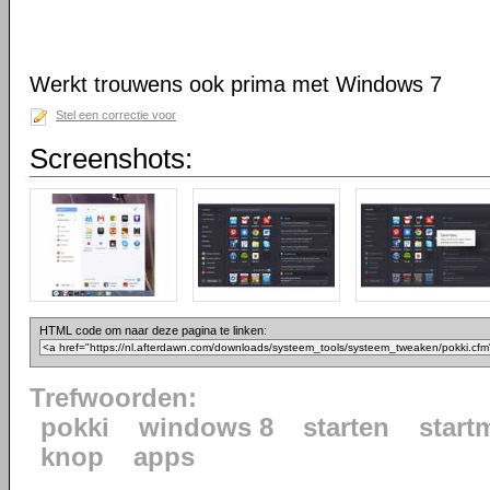
Werkt trouwens ook prima met Windows 7
Stel een correctie voor
Screenshots:
HTML code om naar deze pagina te linken:
Trefwoorden:
pokki
windows 8
starten
start
knop
apps