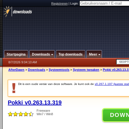
Registreren
|
Login:
Startpagina
Downloads
Top downloads
Meer
8/7/2026 9:04:10 AM
AfterDawn
>
Downloads
>
Systeemtools
>
Systeem tweaken
>
Pokki v0.263.13.3
Dit is een oude versie van deze software. Je kunt ook de
v0.267.1.197 (laatste stab
Pokki v0.263.13.319
Freeware
DOW
Win7 / Win8