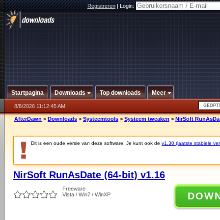
Registreren
|
Login:
Startpagina
Downloads
Top downloads
Meer
8/8/2026 11:12:45 AM
AfterDawn
>
Downloads
>
Systeemtools
>
Systeem tweaken
>
NirSoft RunAsDate
Dit is een oude versie van deze software. Je kunt ook de
v1.30 (laatste stabiele ver
NirSoft RunAsDate (64-bit) v1.16
Freeware
DOW
Vista / Win7 / WinXP