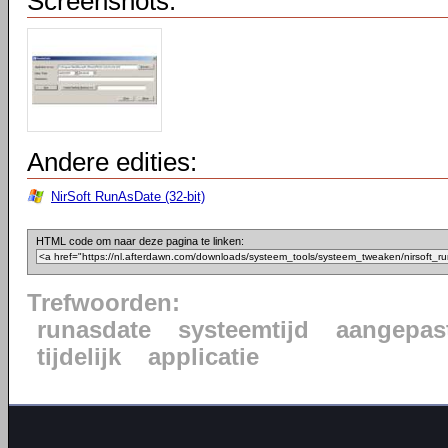
Screenshots:
Andere edities:
NirSoft RunAsDate (32-bit)
HTML code om naar deze pagina te linken:
Trefwoorden:
runasdate
systeemtijd
aangepas
tijdelijk
applicatie