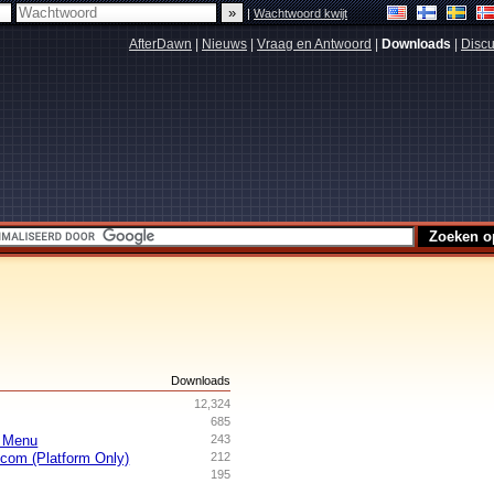
|
Wachtwoord kwijt
AfterDawn
|
Nieuws
|
Vraag en Antwoord
|
Downloads
|
Discu
s
Downloads
12,324
685
t Menu
243
com (Platform Only)
212
195