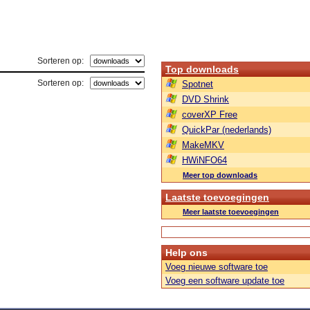
Sorteren op:
Top downloads
Sorteren op:
Spotnet
DVD Shrink
coverXP Free
QuickPar (nederlands)
MakeMKV
HWiNFO64
Meer top downloads
Laatste toevoegingen
Meer laatste toevoegingen
Help ons
Voeg nieuwe software toe
Voeg een software update toe