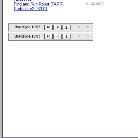
Find and Run Robot (FARR)
01-03-2020
Portable v2.239.01
Bladzijde 10/7:
...
1
Bladzijde 10/7:
...
1