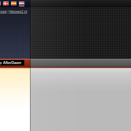
ssie
|
Nieuws2.nl