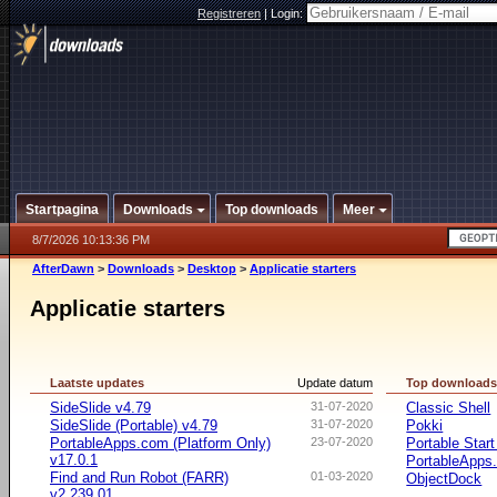
Registreren
|
Login:
Startpagina
Downloads
Top downloads
Meer
8/7/2026 10:13:36 PM
AfterDawn
>
Downloads
>
Desktop
>
Applicatie starters
Applicatie starters
Laatste updates
Update datum
Top download
SideSlide v4.79
31-07-2020
Classic Shell
SideSlide (Portable) v4.79
31-07-2020
Pokki
PortableApps.com (Platform Only)
23-07-2020
Portable Star
v17.0.1
PortableApps.
Find and Run Robot (FARR)
01-03-2020
ObjectDock
v2.239.01