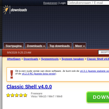
Registreren
|
Login:
Startpagina
Downloads
Top downloads
Meer
8/9/2026 9:25:23 AM
AfterDawn
>
Downloads
>
Systeemtools
>
Systeem tweaken
>
Classic Shell v4.0
Dit is een oude versie van deze software. Je kunt ook de
v4.3.1 (laatste stabiele ve
of de
v4.2.3 RC (laatste beta versie)
.
Classic Shell v4.0.0
Freeware
DOW
Vista / Win10 / Win7 / Win8