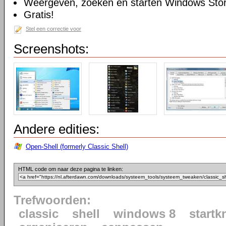
Weergeven, zoeken en starten Windows Sto
Gratis!
Stel een correctie voor
Screenshots:
Andere edities:
Open-Shell (formerly Classic Shell)
HTML code om naar deze pagina te linken:
Trefwoorden:
classic
shell
windows 8
startk