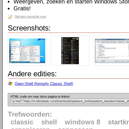
Weergeven, zoeken en starten Windows Sto
Gratis!
Stel een correctie voor
Screenshots:
Andere edities:
Open-Shell (formerly Classic Shell)
HTML code om naar deze pagina te linken:
Trefwoorden:
classic
shell
windows 8
startk