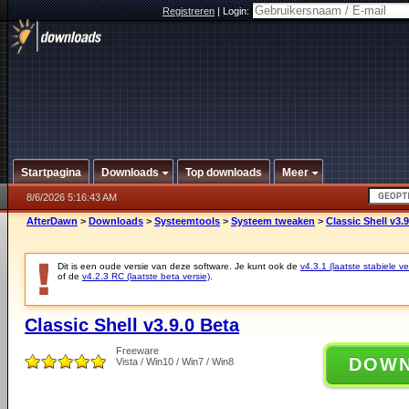
Registreren
|
Login:
Startpagina
Downloads
Top downloads
Meer
8/6/2026 5:16:43 AM
AfterDawn
>
Downloads
>
Systeemtools
>
Systeem tweaken
>
Classic Shell v3.
Dit is een oude versie van deze software. Je kunt ook de
v4.3.1 (laatste stabiele ve
of de
v4.2.3 RC (laatste beta versie)
.
Classic Shell v3.9.0 Beta
Freeware
DOW
Vista / Win10 / Win7 / Win8