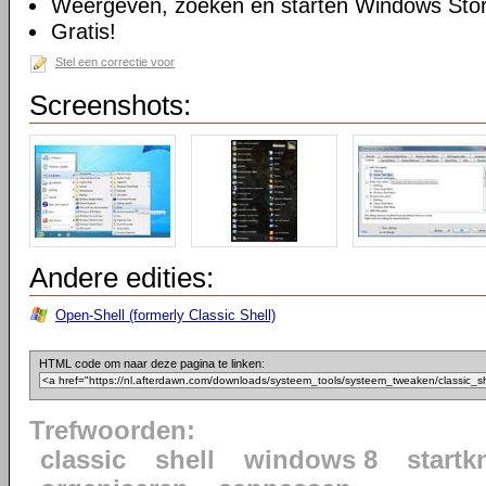
Weergeven, zoeken en starten Windows Sto
Gratis!
Stel een correctie voor
Screenshots:
Andere edities:
Open-Shell (formerly Classic Shell)
HTML code om naar deze pagina te linken:
Trefwoorden:
classic
shell
windows 8
startk