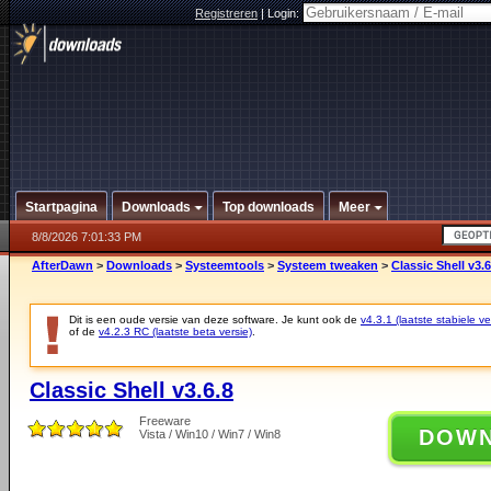
Registreren
|
Login:
Startpagina
Downloads
Top downloads
Meer
8/8/2026 7:01:33 PM
AfterDawn
>
Downloads
>
Systeemtools
>
Systeem tweaken
>
Classic Shell v3.6
Dit is een oude versie van deze software. Je kunt ook de
v4.3.1 (laatste stabiele ve
of de
v4.2.3 RC (laatste beta versie)
.
Classic Shell v3.6.8
Freeware
DOW
Vista / Win10 / Win7 / Win8