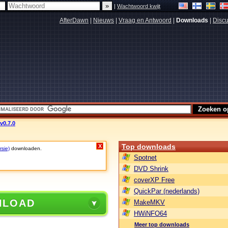
|
Wachtwoord kwijt
AfterDawn
|
Nieuws
|
Vraag en Antwoord
|
Downloads
|
Discu
v0.7.0
Top downloads
X
rsie)
downloaden.
Spotnet
DVD Shrink
coverXP Free
QuickPar (nederlands)
NLOAD
MakeMKV
HWiNFO64
Meer top downloads