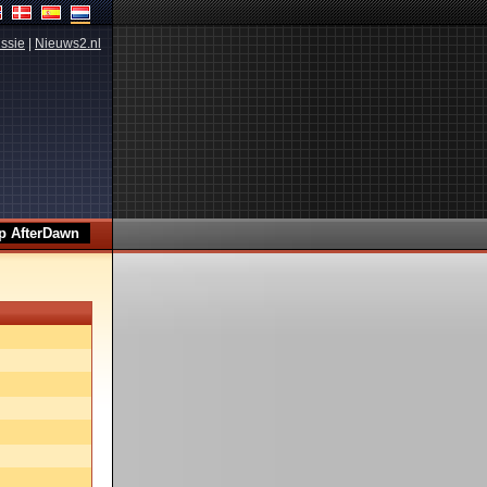
ssie
|
Nieuws2.nl