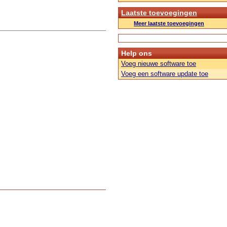
Laatste toevoegingen
Meer laatste toevoegingen
Help ons
Voeg nieuwe software toe
Voeg een software update toe