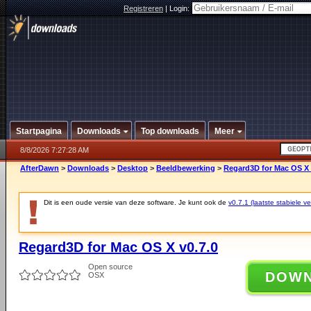
Registreren
|
Login:
Startpagina
Downloads
Top downloads
Meer
8/8/2026 7:27:28 AM
AfterDawn
>
Downloads
>
Desktop
>
Beeldbewerking
>
Regard3D for Mac OS X 
Dit is een oude versie van deze software. Je kunt ook de
v0.7.1 (laatste stabiele ve
Regard3D for Mac OS X v0.7.0
Open source
DOW
OSX