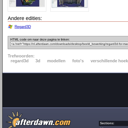
Andere edities:
Regard3D
HTML code om naar deze pagina te linken:
Trefwoorden:
regard3d
3d
modellen
foto's
verschillende hoe
Sections: