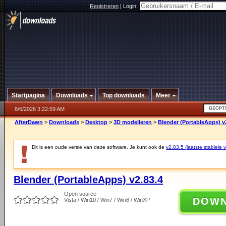
Registreren
|
Login:
Startpagina
Downloads
Top downloads
Meer
8/6/2026 3:22:59 AM
AfterDawn
>
Downloads
>
Desktop
>
3D modelleren
>
Blender (PortableApps) v
Dit is een oude versie van deze software. Je kunt ook de
v2.83.5 (laatste stabiele v
Blender (PortableApps) v2.83.4
Open source
DOW
Vista / Win10 / Win7 / Win8 / WinXP