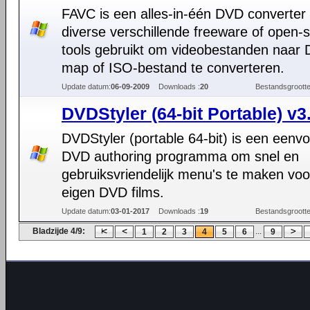
FAVC is een alles-in-één DVD converter 
diverse verschillende freeware of open-
tools gebruikt om videobestanden naar
map of ISO-bestand te converteren.
Update datum:
06-09-2009
Downloads :
20
Bestandsgrootte
DVDStyler (64-bit Portable) v3
DVDStyler (portable 64-bit) is een eenv
DVD authoring programma om snel en
gebruiksvriendelijk menu's te maken voo
eigen DVD films.
Update datum:
03-01-2017
Downloads :
19
Bestandsgrootte
Bladzijde 4/9:
...
1
2
3
4
5
6
9