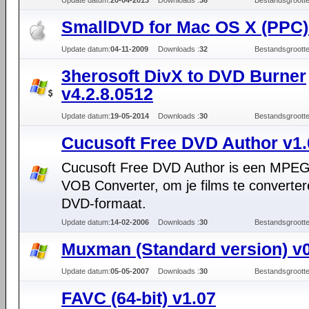
Update datum:
20-04-2013
Downloads :
36
Bestandsgrootte
SmallDVD for Mac OS X (PPC)
Update datum:
04-11-2009
Downloads :
32
Bestandsgrootte
3herosoft DivX to DVD Burner
v4.2.8.0512
Update datum:
19-05-2014
Downloads :
30
Bestandsgrootte
Cucusoft Free DVD Author v1.
Cucusoft Free DVD Author is een MPEG
VOB Converter, om je films te converte
DVD-formaat.
Update datum:
14-02-2006
Downloads :
30
Bestandsgrootte
Muxman (Standard version) v
Update datum:
05-05-2007
Downloads :
30
Bestandsgrootte
FAVC (64-bit) v1.07