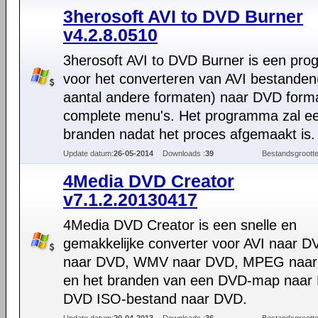
3herosoft AVI to DVD Burner
v4.2.8.0510
3herosoft AVI to DVD Burner is een pr
voor het converteren van AVI bestanden
aantal andere formaten) naar DVD form
complete menu's. Het programma zal 
branden nadat het proces afgemaakt is.
Update datum:
26-05-2014
Downloads :
39
Bestandsgrootte
4Media DVD Creator
v7.1.2.20130417
4Media DVD Creator is een snelle en
gemakkelijke converter voor AVI naar D
naar DVD, WMV naar DVD, MPEG naa
en het branden van een DVD-map naar
DVD ISO-bestand naar DVD.