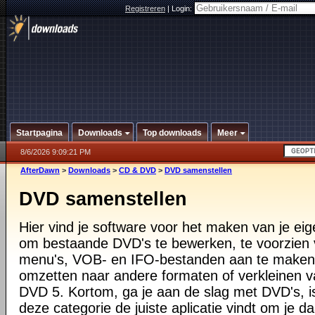
Registreren
|
Login:
Startpagina
Downloads
Top downloads
Meer
8/6/2026 9:09:21 PM
AfterDawn
>
Downloads
>
CD & DVD
>
DVD samenstellen
DVD samenstellen
Hier vind je software voor het maken van je eig
om bestaande DVD's te bewerken, te voorzien 
menu's, VOB- en IFO-bestanden aan te maken 
omzetten naar andere formaten of verkleinen 
DVD 5. Kortom, ga je aan de slag met DVD's, is
deze categorie de juiste aplicatie vindt om je da