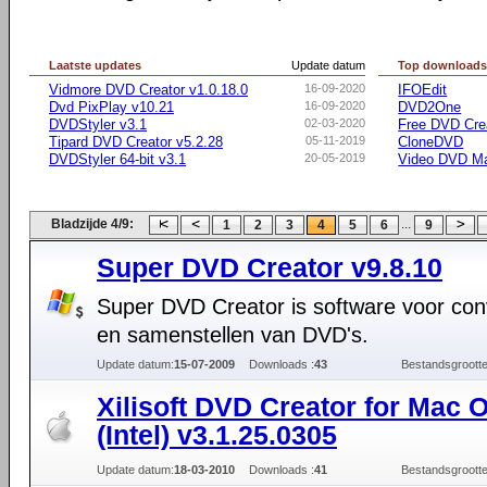
Laatste updates
Update datum
Top download
Vidmore DVD Creator v1.0.18.0
16-09-2020
IFOEdit
Dvd PixPlay v10.21
16-09-2020
DVD2One
DVDStyler v3.1
02-03-2020
Free DVD Cre
Tipard DVD Creator v5.2.28
05-11-2019
CloneDVD
DVDStyler 64-bit v3.1
20-05-2019
Video DVD Ma
Bladzijde 4/9:
...
1
2
3
4
5
6
9
Super DVD Creator v9.8.10
Super DVD Creator is software voor con
en samenstellen van DVD's.
Update datum:
15-07-2009
Downloads :
43
Bestandsgrootte
Xilisoft DVD Creator for Mac 
(Intel) v3.1.25.0305
Update datum:
18-03-2010
Downloads :
41
Bestandsgrootte