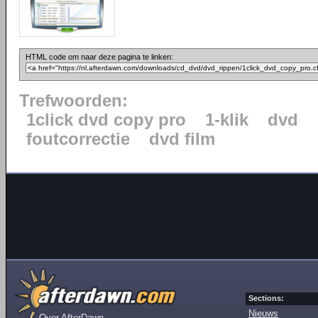
HTML code om naar deze pagina te linken:
Trefwoorden:
1click dvd copy pro
1-klik
dvd
foutcorrectie
dvd film
Sections:
Nieuws
Over AfterDawn