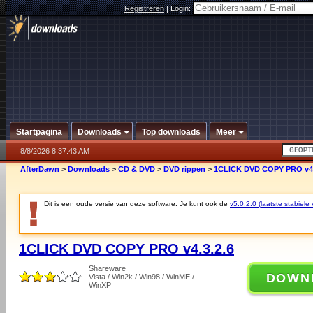
Registreren
|
Login:
Startpagina
Downloads
Top downloads
Meer
8/8/2026 8:37:43 AM
AfterDawn
>
Downloads
>
CD & DVD
>
DVD rippen
>
1CLICK DVD COPY PRO v4.
Dit is een oude versie van deze software. Je kunt ook de
v5.0.2.0 (laatste stabiele 
1CLICK DVD COPY PRO v4.3.2.6
Shareware
DOWN
Vista / Win2k / Win98 / WinME /
WinXP