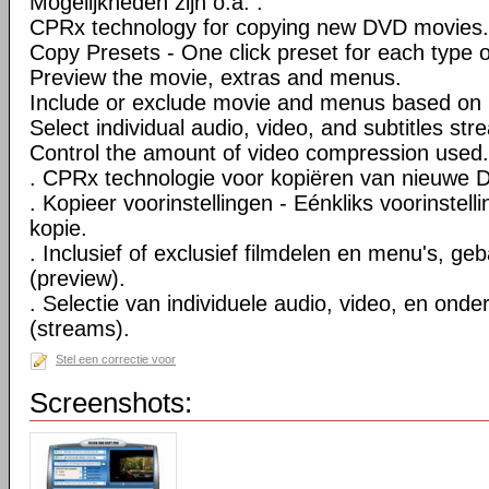
Mogelijkheden zijn o.a. :
CPRx technology for copying new DVD movies.
Copy Presets - One click preset for each type 
Preview the movie, extras and menus.
Include or exclude movie and menus based on 
Select individual audio, video, and subtitles str
Control the amount of video compression used.
. CPRx technologie voor kopiëren van nieuwe D
. Kopieer voorinstellingen - Eénkliks voorinstell
kopie.
. Inclusief of exclusief filmdelen en menu's, ge
(preview).
. Selectie van individuele audio, video, en onde
(streams).
Stel een correctie voor
Screenshots: