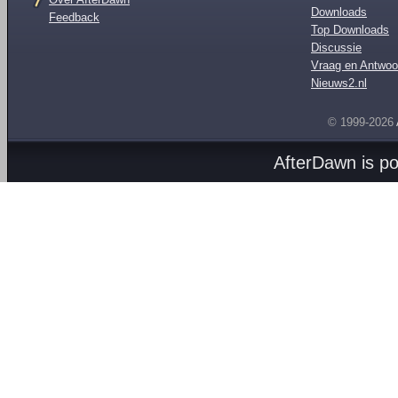
Downloads
Feedback
Top Downloads
Discussie
Vraag en Antwoo
Nieuws2.nl
© 1999-2026
AfterDawn is p