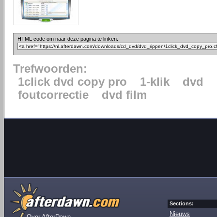
HTML code om naar deze pagina te linken:
Trefwoorden:
1click dvd copy pro
1-klik
dvd
foutcorrectie
dvd film
Sections:
Nieuws
Over AfterDawn