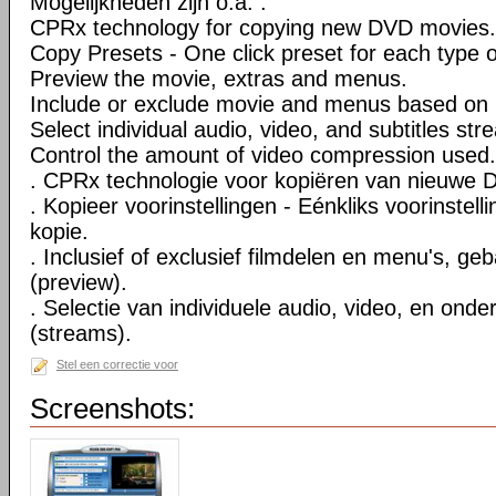
Mogelijkheden zijn o.a. :
CPRx technology for copying new DVD movies.
Copy Presets - One click preset for each type 
Preview the movie, extras and menus.
Include or exclude movie and menus based on 
Select individual audio, video, and subtitles str
Control the amount of video compression used.
. CPRx technologie voor kopiëren van nieuwe D
. Kopieer voorinstellingen - Eénkliks voorinstell
kopie.
. Inclusief of exclusief filmdelen en menu's, ge
(preview).
. Selectie van individuele audio, video, en onde
(streams).
Stel een correctie voor
Screenshots: