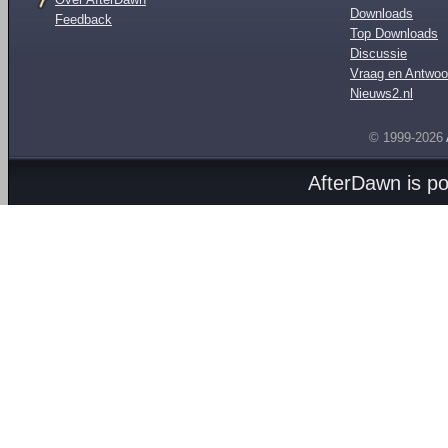
Downloads
Feedback
Top Downloads
Discussie
Vraag en Antwoo
Nieuws2.nl
© 1999-2026
AfterDawn is p