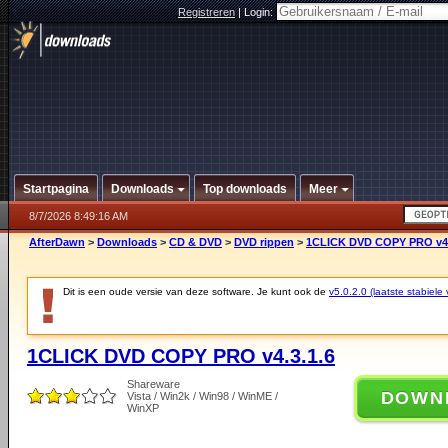
Registreren
|
Login:
Startpagina
Downloads
Top downloads
Meer
8/7/2026 8:49:16 AM
AfterDawn
>
Downloads
>
CD & DVD
>
DVD rippen
>
1CLICK DVD COPY PRO v4.
Dit is een oude versie van deze software. Je kunt ook de
v5.0.2.0 (laatste stabiele 
1CLICK DVD COPY PRO v4.3.1.6
Shareware
DOWN
Vista / Win2k / Win98 / WinME /
WinXP