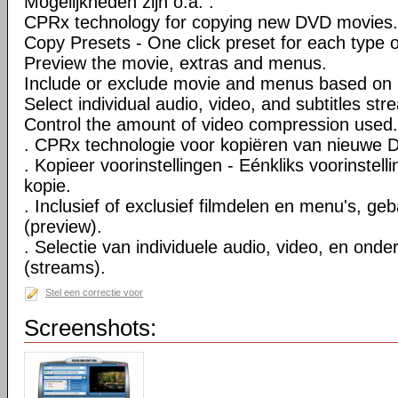
Mogelijkheden zijn o.a. :
CPRx technology for copying new DVD movies.
Copy Presets - One click preset for each type 
Preview the movie, extras and menus.
Include or exclude movie and menus based on 
Select individual audio, video, and subtitles str
Control the amount of video compression used.
. CPRx technologie voor kopiëren van nieuwe D
. Kopieer voorinstellingen - Eénkliks voorinstell
kopie.
. Inclusief of exclusief filmdelen en menu's, ge
(preview).
. Selectie van individuele audio, video, en onde
(streams).
Stel een correctie voor
Screenshots: