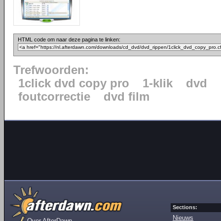
HTML code om naar deze pagina te linken:
Trefwoorden:
1click dvd copy pro
1-klik
dvd
foutcorrectie
dvd film
Sections:
Nieuws
Over AfterDawn