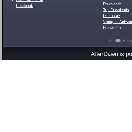
Downloads
Feedback
Top Downloads
Discussie
Vraag en Antwoo
Nieuws2.nl
© 1999-2026
AfterDawn is p