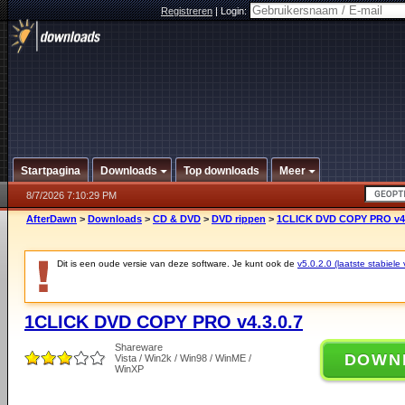
Registreren
|
Login:
Startpagina
Downloads
Top downloads
Meer
8/7/2026 7:10:29 PM
AfterDawn
>
Downloads
>
CD & DVD
>
DVD rippen
>
1CLICK DVD COPY PRO v4.
Dit is een oude versie van deze software. Je kunt ook de
v5.0.2.0 (laatste stabiele 
1CLICK DVD COPY PRO v4.3.0.7
Shareware
DOWN
Vista / Win2k / Win98 / WinME /
WinXP