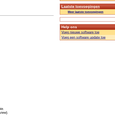
Laatste toevoegingen
Meer laatste toevoegingen
Help ons
Voeg nieuwe software toe
Voeg een software update toe
ie.
view).