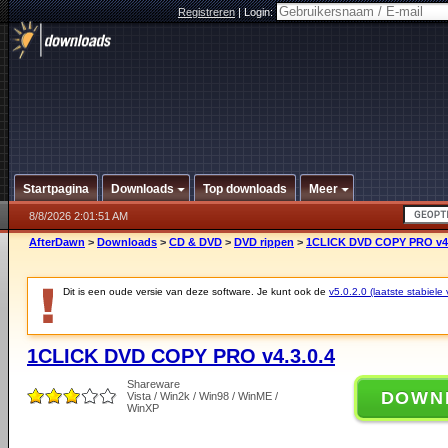
Registreren
|
Login:
Startpagina
Downloads
Top downloads
Meer
8/8/2026 2:01:51 AM
AfterDawn
>
Downloads
>
CD & DVD
>
DVD rippen
>
1CLICK DVD COPY PRO v4.
Dit is een oude versie van deze software. Je kunt ook de
v5.0.2.0 (laatste stabiele 
1CLICK DVD COPY PRO v4.3.0.4
Shareware
DOWN
Vista / Win2k / Win98 / WinME /
WinXP