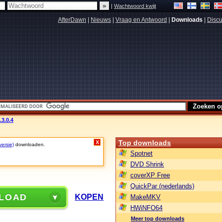
|
Wachtwoord kwijt
AfterDawn
|
Nieuws
|
Vraag en Antwoord
|
Downloads
|
Discu
3.0.4
Top downloads
X
versie)
downloaden.
Spotnet
DVD Shrink
coverXP Free
QuickPar (nederlands)
LOAD
KOPEN
MakeMKV
HWiNFO64
Meer top downloads