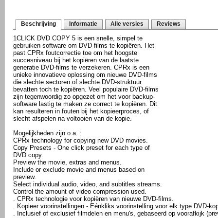
Beschrijving
Informatie
Alle versies
Reviews
1CLICK DVD COPY 5 is een snelle, simpel te
gebruiken software om DVD-films te kopiëren. Het
past CPRx foutcorrectie toe om het hoogste
succesniveau bij het kopiëren van de laatste
generatie DVD-films te verzekeren. CPRx is een
unieke innovatieve oplossing om nieuwe DVD-films
die slechte sectoren of slechte DVD-struktuur
bevatten toch te kopiëren. Veel populaire DVD-films
zijn tegenwoordig zo opgezet om het voor backup-
software lastig te maken ze correct te kopiëren. Dit
kan resulteren in fouten bij het kopieerproces, of
slecht afspelen na voltooien van de kopie.
Mogelijkheden zijn o.a. :
CPRx technology for copying new DVD movies.
Copy Presets - One click preset for each type of
DVD copy.
Preview the movie, extras and menus.
Include or exclude movie and menus based on
preview.
Select individual audio, video, and subtitles streams.
Control the amount of video compression used.
. CPRx technologie voor kopiëren van nieuwe DVD-films.
. Kopieer voorinstellingen - Eénkliks voorinstelling voor elk type DVD-kop
. Inclusief of exclusief filmdelen en menu's, gebaseerd op voorafkijk (pre