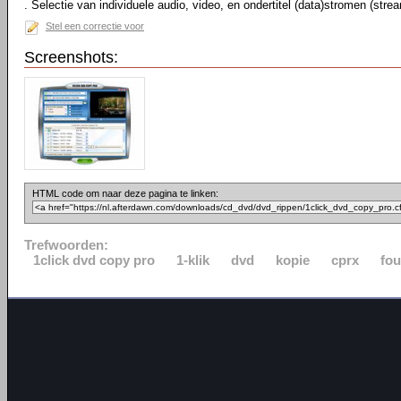
. Selectie van individuele audio, video, en ondertitel (data)stromen (stre
Stel een correctie voor
Screenshots:
HTML code om naar deze pagina te linken:
Trefwoorden:
1click dvd copy pro
1-klik
dvd
kopie
cprx
fou