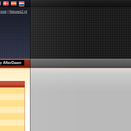
ssie
|
Nieuws2.nl