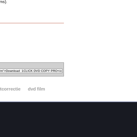
ams).
tcorrectie
dvd film