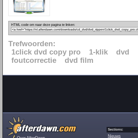
HTML code om naar deze pagina te linken:
Trefwoorden:
1click dvd copy pro
1-klik
dvd
foutcorrectie
dvd film
Sections:
Nieuws
Over AfterDawn