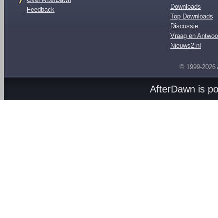
Downloads
Feedback
Top Downloads
Discussie
Vraag en Antwoo
Nieuws2.nl
© 1999-2026
AfterDawn is p