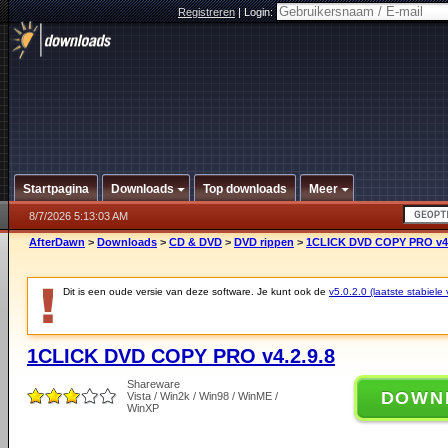
Registreren
|
Login:
Startpagina
Downloads
Top downloads
Meer
8/7/2026 5:13:03 AM
AfterDawn
>
Downloads
>
CD & DVD
>
DVD rippen
>
1CLICK DVD COPY PRO v4.
Dit is een oude versie van deze software. Je kunt ook de
v5.0.2.0 (laatste stabiele 
1CLICK DVD COPY PRO v4.2.9.8
Shareware
DOWN
Vista / Win2k / Win98 / WinME /
WinXP