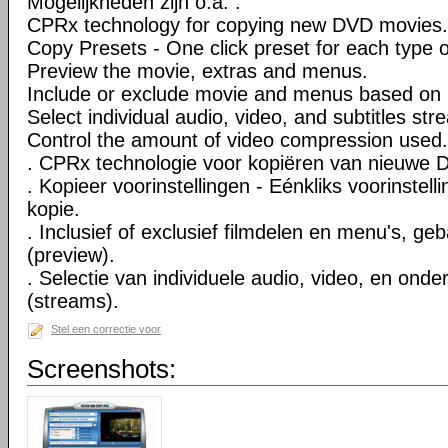
Mogelijkheden zijn o.a. :
CPRx technology for copying new DVD movies.
Copy Presets - One click preset for each type 
Preview the movie, extras and menus.
Include or exclude movie and menus based on 
Select individual audio, video, and subtitles str
Control the amount of video compression used.
. CPRx technologie voor kopiëren van nieuwe D
. Kopieer voorinstellingen - Eénkliks voorinstell
kopie.
. Inclusief of exclusief filmdelen en menu's, ge
(preview).
. Selectie van individuele audio, video, en onde
(streams).
Stel een correctie voor
Screenshots: