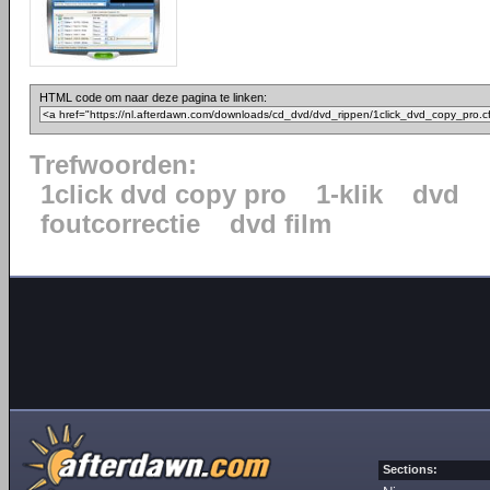
HTML code om naar deze pagina te linken:
Trefwoorden:
1click dvd copy pro
1-klik
dvd
foutcorrectie
dvd film
Sections: