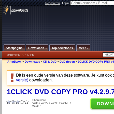
Registreren
|
Login:
Startpagina
Downloads
Top downloads
Meer
8/10/2026 1:27:17 PM
AfterDawn
>
Downloads
>
CD & DVD
>
DVD rippen
>
1CLICK DVD COPY PRO v4.
Dit is een oude versie van deze software. Je kunt ook
versie)
downloaden.
1CLICK DVD COPY PRO v4.2.9.
Shareware
DOWN
Vista / Win2k / Win98 / WinME /
WinXP