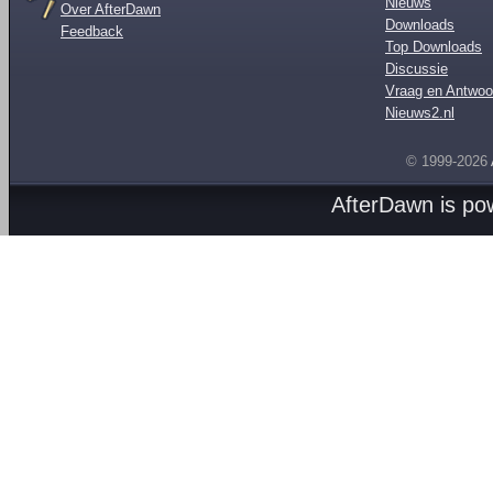
Nieuws
Over AfterDawn
Downloads
Feedback
Top Downloads
Discussie
Vraag en Antwoo
Nieuws2.nl
© 1999-2026
AfterDawn is p