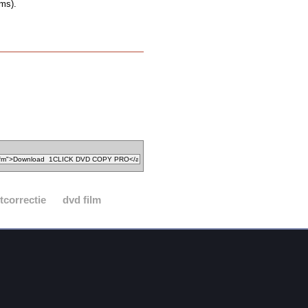
ams).
tcorrectie
dvd film