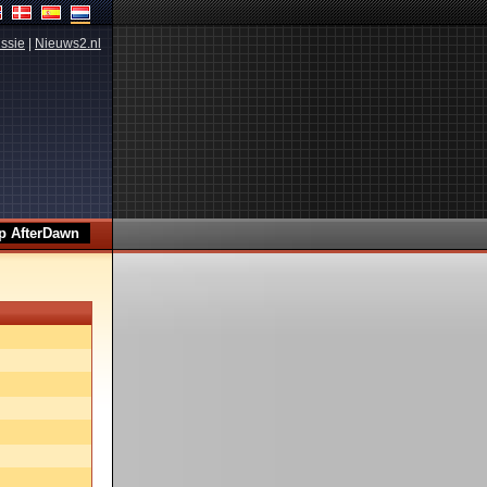
ssie
|
Nieuws2.nl