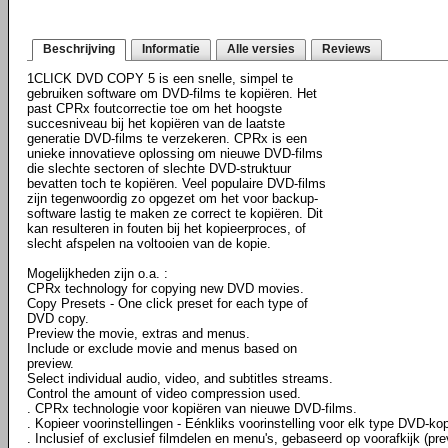
Beschrijving
Informatie
Alle versies
Reviews
1CLICK DVD COPY 5 is een snelle, simpel te
gebruiken software om DVD-films te kopiëren. Het
past CPRx foutcorrectie toe om het hoogste
succesniveau bij het kopiëren van de laatste
generatie DVD-films te verzekeren. CPRx is een
unieke innovatieve oplossing om nieuwe DVD-films
die slechte sectoren of slechte DVD-struktuur
bevatten toch te kopiëren. Veel populaire DVD-films
zijn tegenwoordig zo opgezet om het voor backup-
software lastig te maken ze correct te kopiëren. Dit
kan resulteren in fouten bij het kopieerproces, of
slecht afspelen na voltooien van de kopie.
Mogelijkheden zijn o.a. :
CPRx technology for copying new DVD movies.
Copy Presets - One click preset for each type of
DVD copy.
Preview the movie, extras and menus.
Include or exclude movie and menus based on
preview.
Select individual audio, video, and subtitles streams.
Control the amount of video compression used.
. CPRx technologie voor kopiëren van nieuwe DVD-films.
. Kopieer voorinstellingen - Eénkliks voorinstelling voor elk type DVD-kop
. Inclusief of exclusief filmdelen en menu's, gebaseerd op voorafkijk (pre