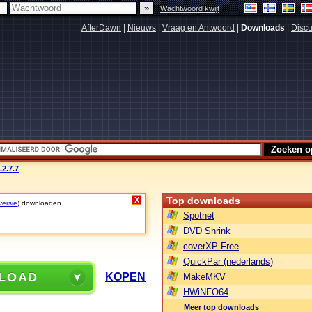
|
Wachtwoord kwijt
AfterDawn
|
Nieuws
|
Vraag en Antwoord
|
Downloads
|
Discu
2.7.7
Top downloads
X
versie)
downloaden.
Spotnet
DVD Shrink
coverXP Free
QuickPar (nederlands)
LOAD
KOPEN
MakeMKV
HWiNFO64
Meer top downloads