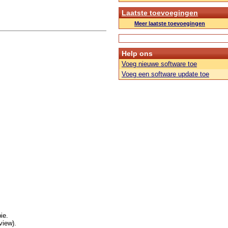
Laatste toevoegingen
Meer laatste toevoegingen
Help ons
Voeg nieuwe software toe
Voeg een software update toe
ie.
view).