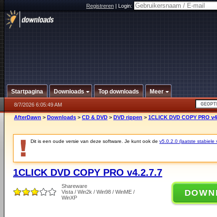
Registreren
|
Login:
Startpagina
Downloads
Top downloads
Meer
8/7/2026 6:05:49 AM
AfterDawn
>
Downloads
>
CD & DVD
>
DVD rippen
>
1CLICK DVD COPY PRO v4.
Dit is een oude versie van deze software. Je kunt ook de
v5.0.2.0 (laatste stabiele 
1CLICK DVD COPY PRO v4.2.7.7
Shareware
DOWN
Vista / Win2k / Win98 / WinME /
WinXP