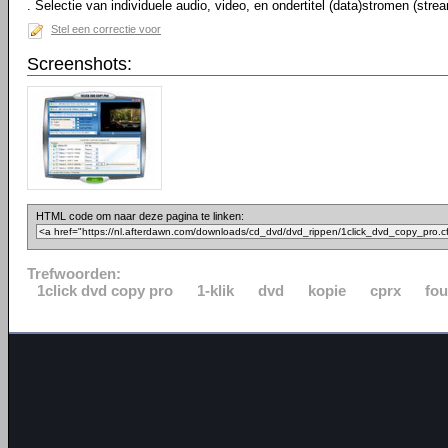
. Selectie van individuele audio, video, en ondertitel (data)stromen (stre
Stel een correctie voor
Screenshots:
HTML code om naar deze pagina te linken:
Trefwoorden:
1click dvd copy pro
1-klik
dvd
kopie
cprx
fou