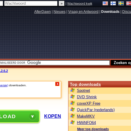
|
Wachtwoord kwijt
AfterDawn
|
Nieuws
|
Vraag en Antwoord
|
Downloads
|
Discu
2.6.2
Top downloads
X
versie)
downloaden.
Spotnet
DVD Shrink
coverXP Free
QuickPar (nederlands)
LOAD
KOPEN
MakeMKV
HWiNFO64
Meer top downloads