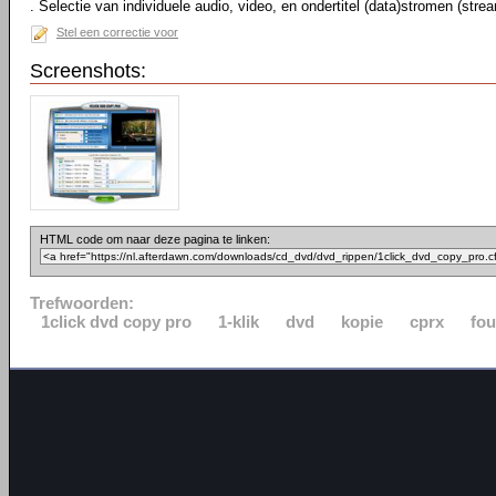
. Selectie van individuele audio, video, en ondertitel (data)stromen (stre
Stel een correctie voor
Screenshots:
HTML code om naar deze pagina te linken:
Trefwoorden:
1click dvd copy pro
1-klik
dvd
kopie
cprx
fou