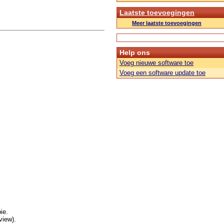
Laatste toevoegingen
Meer laatste toevoegingen
Help ons
Voeg nieuwe software toe
Voeg een software update toe
ie.
view).