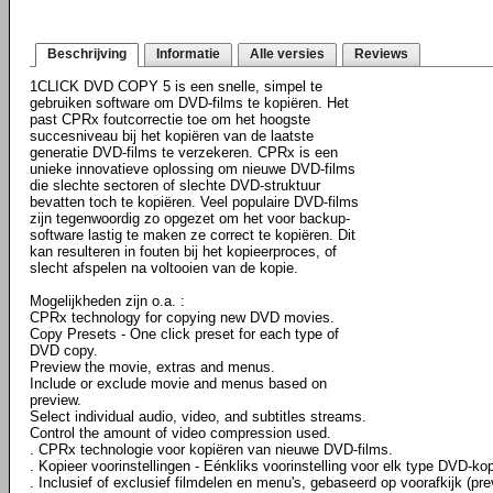
Beschrijving
Informatie
Alle versies
Reviews
1CLICK DVD COPY 5 is een snelle, simpel te
gebruiken software om DVD-films te kopiëren. Het
past CPRx foutcorrectie toe om het hoogste
succesniveau bij het kopiëren van de laatste
generatie DVD-films te verzekeren. CPRx is een
unieke innovatieve oplossing om nieuwe DVD-films
die slechte sectoren of slechte DVD-struktuur
bevatten toch te kopiëren. Veel populaire DVD-films
zijn tegenwoordig zo opgezet om het voor backup-
software lastig te maken ze correct te kopiëren. Dit
kan resulteren in fouten bij het kopieerproces, of
slecht afspelen na voltooien van de kopie.
Mogelijkheden zijn o.a. :
CPRx technology for copying new DVD movies.
Copy Presets - One click preset for each type of
DVD copy.
Preview the movie, extras and menus.
Include or exclude movie and menus based on
preview.
Select individual audio, video, and subtitles streams.
Control the amount of video compression used.
. CPRx technologie voor kopiëren van nieuwe DVD-films.
. Kopieer voorinstellingen - Eénkliks voorinstelling voor elk type DVD-kop
. Inclusief of exclusief filmdelen en menu's, gebaseerd op voorafkijk (pre