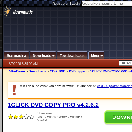
Registreren
|
Login:
Startpagina
Downloads
Top downloads
Meer
8/7/2026 8:35:09 AM
AfterDawn
>
Downloads
>
CD & DVD
>
DVD rippen
>
1CLICK DVD COPY PRO v4.
Dit is een oude versie van deze software. Je kunt ook de
v5.0.2.0 (laatste stabiele 
1CLICK DVD COPY PRO v4.2.6.2
Shareware
DOWN
Vista / Win2k / Win98 / WinME /
WinXP