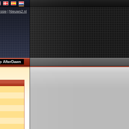
ssie
|
Nieuws2.nl