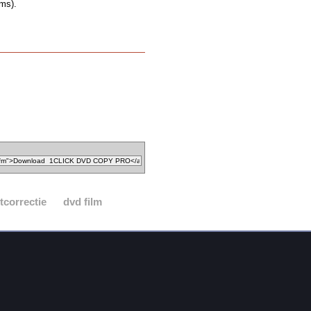
ams).
tcorrectie
dvd film