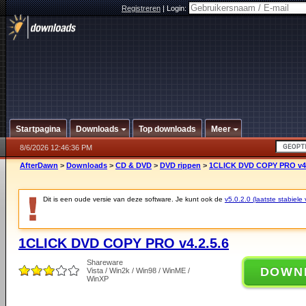
Registreren
|
Login:
Startpagina
Downloads
Top downloads
Meer
8/6/2026 12:46:36 PM
AfterDawn
>
Downloads
>
CD & DVD
>
DVD rippen
>
1CLICK DVD COPY PRO v4.
Dit is een oude versie van deze software. Je kunt ook de
v5.0.2.0 (laatste stabiele 
1CLICK DVD COPY PRO v4.2.5.6
Shareware
DOWN
Vista / Win2k / Win98 / WinME /
WinXP