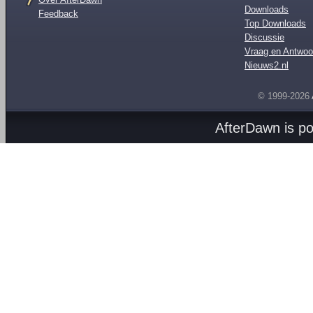
Downloads
Feedback
Top Downloads
Discussie
Vraag en Antwoo
Nieuws2.nl
© 1999-2026
AfterDawn is p