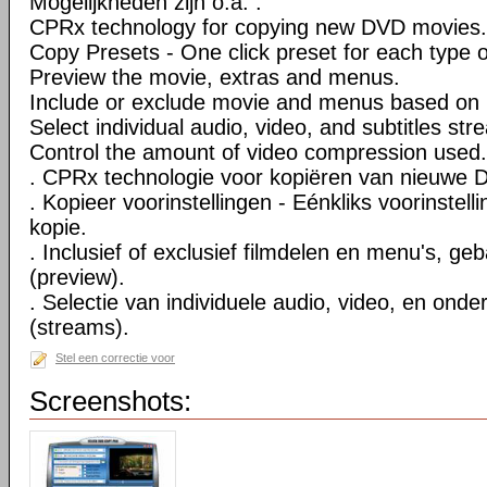
Mogelijkheden zijn o.a. :
CPRx technology for copying new DVD movies.
Copy Presets - One click preset for each type 
Preview the movie, extras and menus.
Include or exclude movie and menus based on 
Select individual audio, video, and subtitles str
Control the amount of video compression used.
. CPRx technologie voor kopiëren van nieuwe D
. Kopieer voorinstellingen - Eénkliks voorinstell
kopie.
. Inclusief of exclusief filmdelen en menu's, ge
(preview).
. Selectie van individuele audio, video, en onde
(streams).
Stel een correctie voor
Screenshots: