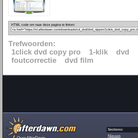
HTML code om naar deze pagina te linken:
Trefwoorden:
1click dvd copy pro
1-klik
dvd
foutcorrectie
dvd film
Sections:
Nieuws
Over AfterDawn