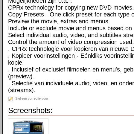
Mogelijkheden zijn o.a. :
CPRx technology for copying new DVD movies.
Copy Presets - One click preset for each type 
Preview the movie, extras and menus.
Include or exclude movie and menus based on 
Select individual audio, video, and subtitles str
Control the amount of video compression used.
. CPRx technologie voor kopiëren van nieuwe D
. Kopieer voorinstellingen - Eénkliks voorinstell
kopie.
. Inclusief of exclusief filmdelen en menu's, ge
(preview).
. Selectie van individuele audio, video, en onde
(streams).
Stel een correctie voor
Screenshots: