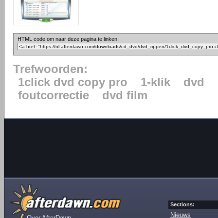
HTML code om naar deze pagina te linken:
Trefwoorden:
1click dvd copy pro
1-klik
dvd
foutcorrectie
dvd film
Sections:
Nieuws
Over AfterDawn