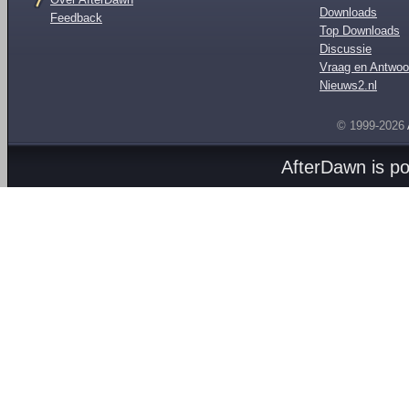
Downloads
Feedback
Top Downloads
Discussie
Vraag en Antwoo
Nieuws2.nl
© 1999-2026
AfterDawn is p