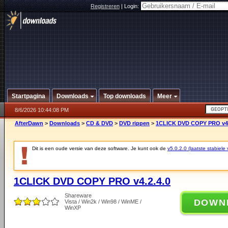
Registreren
|
Login:
Startpagina
Downloads
Top downloads
Meer
8/6/2026 10:44:08 PM
AfterDawn
>
Downloads
>
CD & DVD
>
DVD rippen
>
1CLICK DVD COPY PRO v4.
Dit is een oude versie van deze software. Je kunt ook de
v5.0.2.0 (laatste stabiele 
1CLICK DVD COPY PRO v4.2.4.0
Shareware
DOWN
Vista / Win2k / Win98 / WinME /
WinXP