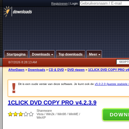
Registreren
|
Login:
Startpagina
Downloads
Top downloads
Meer
8/7/2026 8:28:13 AM
AfterDawn
>
Downloads
>
CD & DVD
>
DVD rippen
>
1CLICK DVD COPY PRO v4.
Dit is een oude versie van deze software. Je kunt ook de
v5.0.2.0 (laatste stabiele 
1CLICK DVD COPY PRO v4.2.3.9
Shareware
DOWN
Vista / Win2k / Win98 / WinME /
WinXP