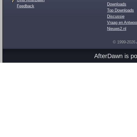
Downloads
Feedback
Top Downloads
Discussie
Vraag en Antwoo
Nieuws2.nl
© 1999-2026
AfterDawn is p