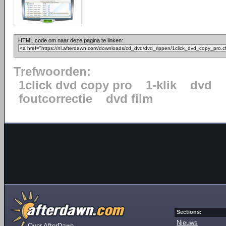
HTML code om naar deze pagina te linken:
Trefwoorden:
1click dvd copy pro
1-klik
dvd
foutcorrectie
dvd film
Sections:
Nieuws
Over AfterDawn