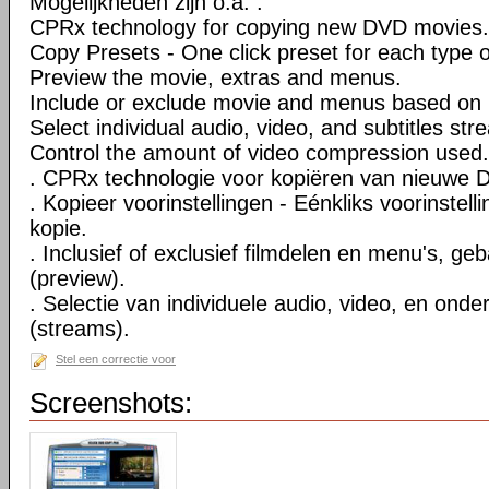
Mogelijkheden zijn o.a. :
CPRx technology for copying new DVD movies.
Copy Presets - One click preset for each type 
Preview the movie, extras and menus.
Include or exclude movie and menus based on 
Select individual audio, video, and subtitles str
Control the amount of video compression used.
. CPRx technologie voor kopiëren van nieuwe D
. Kopieer voorinstellingen - Eénkliks voorinstell
kopie.
. Inclusief of exclusief filmdelen en menu's, ge
(preview).
. Selectie van individuele audio, video, en onde
(streams).
Stel een correctie voor
Screenshots: