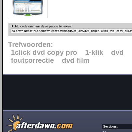
HTML code om naar deze pagina te linken:
Trefwoorden:
1click dvd copy pro
1-klik
dvd
foutcorrectie
dvd film
Sections: