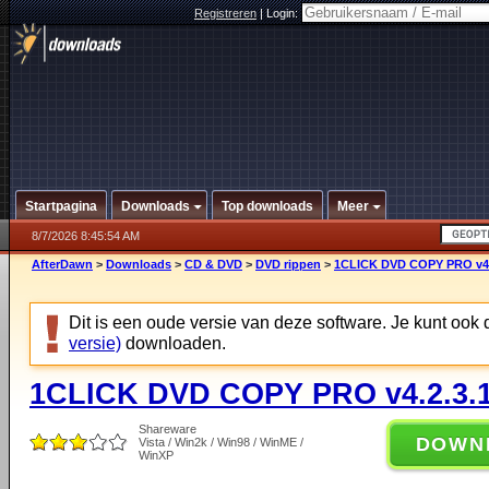
Registreren
|
Login:
Startpagina
Downloads
Top downloads
Meer
8/7/2026 8:45:54 AM
AfterDawn
>
Downloads
>
CD & DVD
>
DVD rippen
>
1CLICK DVD COPY PRO v4.
Dit is een oude versie van deze software. Je kunt ook
versie)
downloaden.
1CLICK DVD COPY PRO v4.2.3.
Shareware
DOWN
Vista / Win2k / Win98 / WinME /
WinXP