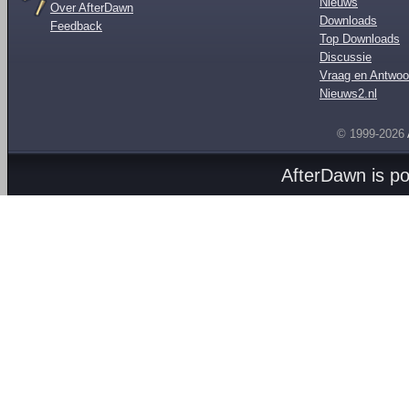
Nieuws
Over AfterDawn
Downloads
Feedback
Top Downloads
Discussie
Vraag en Antwoo
Nieuws2.nl
© 1999-2026
AfterDawn is p