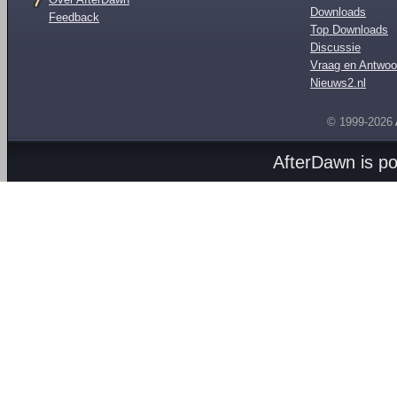
Downloads
Feedback
Top Downloads
Discussie
Vraag en Antwoo
Nieuws2.nl
© 1999-2026
AfterDawn is p