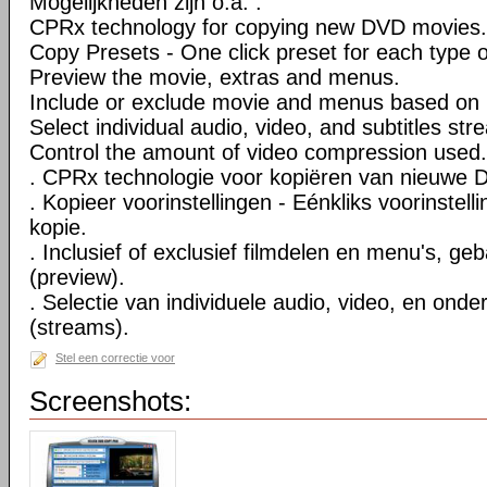
Mogelijkheden zijn o.a. :
CPRx technology for copying new DVD movies.
Copy Presets - One click preset for each type 
Preview the movie, extras and menus.
Include or exclude movie and menus based on 
Select individual audio, video, and subtitles str
Control the amount of video compression used.
. CPRx technologie voor kopiëren van nieuwe D
. Kopieer voorinstellingen - Eénkliks voorinstell
kopie.
. Inclusief of exclusief filmdelen en menu's, ge
(preview).
. Selectie van individuele audio, video, en onde
(streams).
Stel een correctie voor
Screenshots: