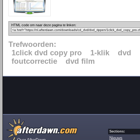
HTML code om naar deze pagina te linken:
Trefwoorden:
1click dvd copy pro
1-klik
dvd
foutcorrectie
dvd film
Sections:
Nieuws
Over AfterDawn