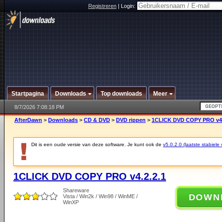
Registreren
|
Login:
Startpagina
Downloads
Top downloads
Meer
8/7/2026 7:08:18 PM
AfterDawn
>
Downloads
>
CD & DVD
>
DVD rippen
>
1CLICK DVD COPY PRO v4.
Dit is een oude versie van deze software. Je kunt ook de
v5.0.2.0 (laatste stabiele 
1CLICK DVD COPY PRO v4.2.2.1
Shareware
DOWN
Vista / Win2k / Win98 / WinME /
WinXP