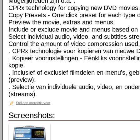
Mogelijkheden zijn o.a. :
CPRx technology for copying new DVD movies.
Copy Presets - One click preset for each type 
Preview the movie, extras and menus.
Include or exclude movie and menus based on 
Select individual audio, video, and subtitles str
Control the amount of video compression used.
. CPRx technologie voor kopiëren van nieuwe D
. Kopieer voorinstellingen - Eénkliks voorinstell
kopie.
. Inclusief of exclusief filmdelen en menu's, ge
(preview).
. Selectie van individuele audio, video, en onde
(streams).
Stel een correctie voor
Screenshots: