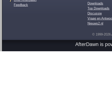
Downloads
Feedback
Top Downloads
Discussie
Vraag en Antwoo
Nieuws2.nl
© 1999-2026
AfterDawn is p