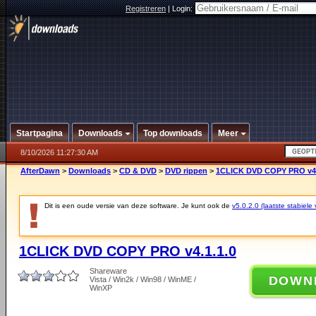
Registreren
|
Login:
Startpagina
Downloads
Top downloads
Meer
8/10/2026 11:27:30 AM
AfterDawn
>
Downloads
>
CD & DVD
>
DVD rippen
>
1CLICK DVD COPY PRO v4.
Dit is een oude versie van deze software. Je kunt ook de
v5.0.2.0 (laatste stabiele 
1CLICK DVD COPY PRO v4.1.1.0
Shareware
DOWN
Vista / Win2k / Win98 / WinME /
WinXP