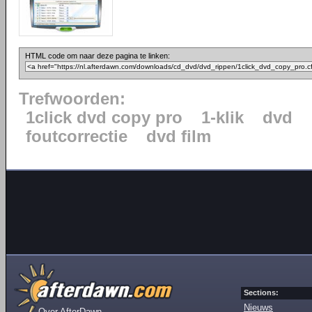
HTML code om naar deze pagina te linken:
Trefwoorden:
1click dvd copy pro
1-klik
dvd
foutcorrectie
dvd film
Sections:
Nieuws
Over AfterDawn