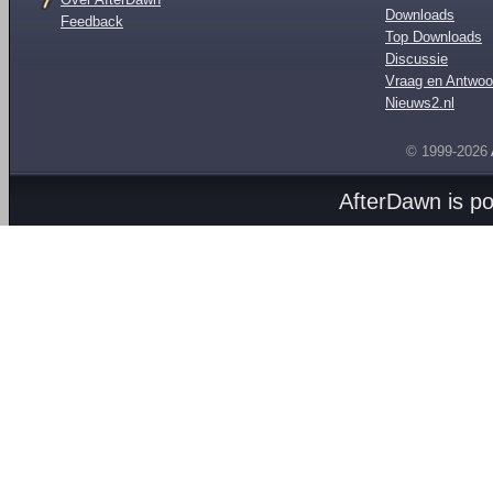
Downloads
Feedback
Top Downloads
Discussie
Vraag en Antwoo
Nieuws2.nl
© 1999-2026
AfterDawn is p