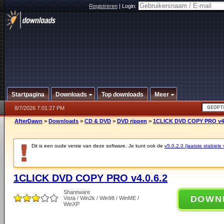
Registreren
|
Login:
Startpagina
Downloads
Top downloads
Meer
8/7/2026 7:01:27 PM
AfterDawn
>
Downloads
>
CD & DVD
>
DVD rippen
>
1CLICK DVD COPY PRO v4.
Dit is een oude versie van deze software. Je kunt ook de
v5.0.2.0 (laatste stabiele 
1CLICK DVD COPY PRO v4.0.6.2
Shareware
DOWN
Vista / Win2k / Win98 / WinME /
WinXP