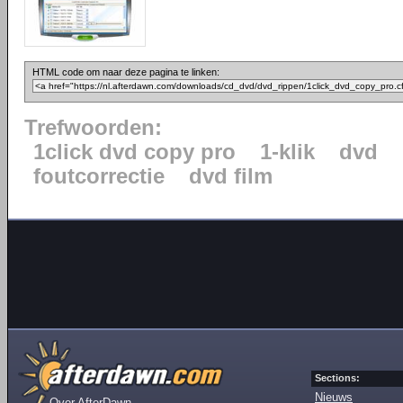
HTML code om naar deze pagina te linken:
Trefwoorden:
1click dvd copy pro
1-klik
dvd
foutcorrectie
dvd film
Sections:
Nieuws
Over AfterDawn