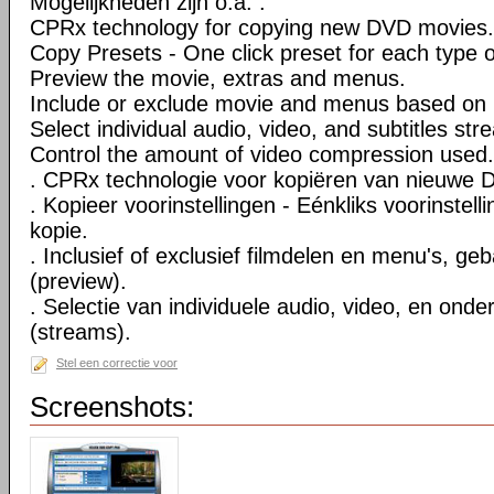
Mogelijkheden zijn o.a. :
CPRx technology for copying new DVD movies.
Copy Presets - One click preset for each type 
Preview the movie, extras and menus.
Include or exclude movie and menus based on 
Select individual audio, video, and subtitles str
Control the amount of video compression used.
. CPRx technologie voor kopiëren van nieuwe D
. Kopieer voorinstellingen - Eénkliks voorinstell
kopie.
. Inclusief of exclusief filmdelen en menu's, ge
(preview).
. Selectie van individuele audio, video, en onde
(streams).
Stel een correctie voor
Screenshots: