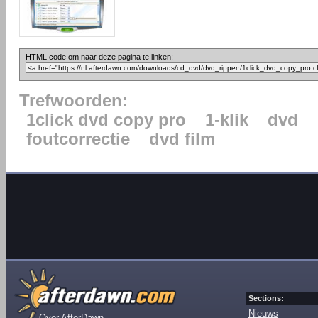
HTML code om naar deze pagina te linken:
Trefwoorden:
1click dvd copy pro
1-klik
dvd
foutcorrectie
dvd film
Sections:
Nieuws
Over AfterDawn