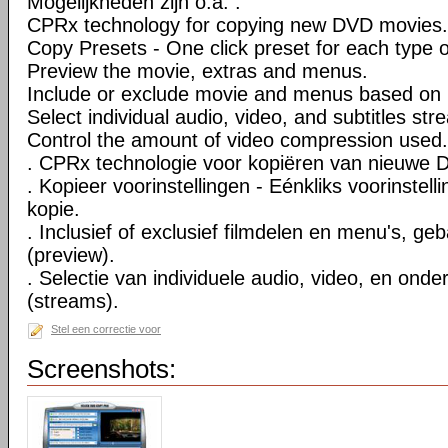
Mogelijkheden zijn o.a. :
CPRx technology for copying new DVD movies.
Copy Presets - One click preset for each type 
Preview the movie, extras and menus.
Include or exclude movie and menus based on 
Select individual audio, video, and subtitles str
Control the amount of video compression used.
. CPRx technologie voor kopiëren van nieuwe D
. Kopieer voorinstellingen - Eénkliks voorinstell
kopie.
. Inclusief of exclusief filmdelen en menu's, ge
(preview).
. Selectie van individuele audio, video, en onde
(streams).
Stel een correctie voor
Screenshots: