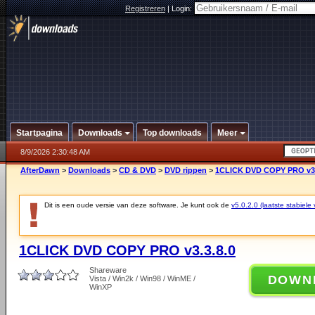
Registreren
|
Login:
Startpagina
Downloads
Top downloads
Meer
8/9/2026 2:30:48 AM
AfterDawn
>
Downloads
>
CD & DVD
>
DVD rippen
>
1CLICK DVD COPY PRO v3.
Dit is een oude versie van deze software. Je kunt ook de
v5.0.2.0 (laatste stabiele 
1CLICK DVD COPY PRO v3.3.8.0
Shareware
DOWN
Vista / Win2k / Win98 / WinME /
WinXP