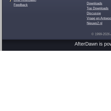
Downloads
Feedback
Top Downloads
Discussie
Vraag en Antwoo
Nieuws2.nl
© 1999-2026
AfterDawn is p