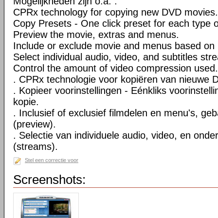
Mogelijkheden zijn o.a. :
CPRx technology for copying new DVD movies.
Copy Presets - One click preset for each type 
Preview the movie, extras and menus.
Include or exclude movie and menus based on 
Select individual audio, video, and subtitles str
Control the amount of video compression used.
. CPRx technologie voor kopiëren van nieuwe D
. Kopieer voorinstellingen - Eénkliks voorinstell
kopie.
. Inclusief of exclusief filmdelen en menu's, ge
(preview).
. Selectie van individuele audio, video, en onde
(streams).
Stel een correctie voor
Screenshots: