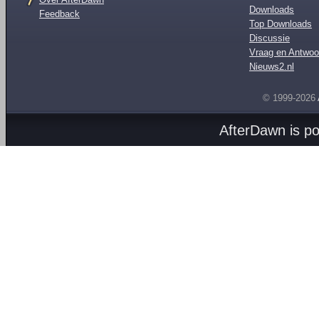
Downloads
Feedback
Top Downloads
Discussie
Vraag en Antwoo
Nieuws2.nl
© 1999-2026
AfterDawn is p