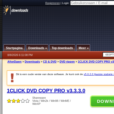
Registreren
|
Login:
Startpagina
Downloads
Top downloads
Meer
8/8/2026 6:11:08 PM
AfterDawn
>
Downloads
>
CD & DVD
>
DVD rippen
>
1CLICK DVD COPY PRO v3.
Dit is een oude versie van deze software. Je kunt ook de
v5.0.2.0 (laatste stabiele 
1CLICK DVD COPY PRO v3.3.3.0
Shareware
DOWN
Vista / Win2k / Win98 / WinME /
WinXP