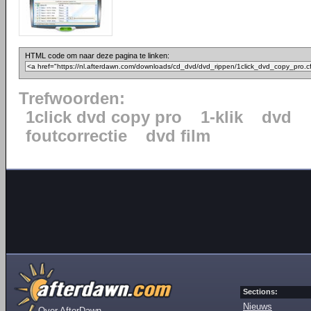
HTML code om naar deze pagina te linken:
Trefwoorden:
1click dvd copy pro
1-klik
dvd
foutcorrectie
dvd film
Sections:
Nieuws
Over AfterDawn