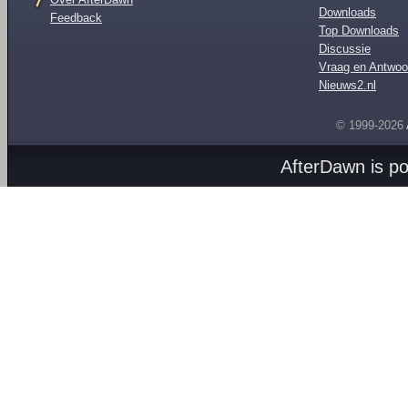
Downloads
Feedback
Top Downloads
Discussie
Vraag en Antwoo
Nieuws2.nl
© 1999-2026
AfterDawn is p