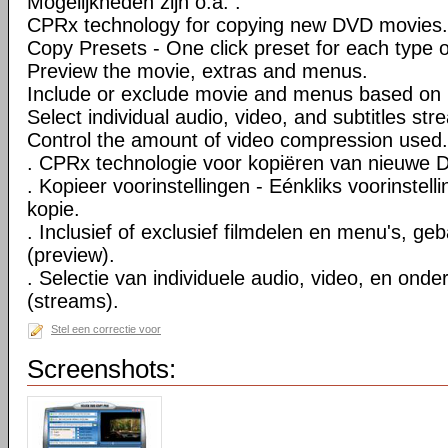
Mogelijkheden zijn o.a. :
CPRx technology for copying new DVD movies.
Copy Presets - One click preset for each type 
Preview the movie, extras and menus.
Include or exclude movie and menus based on 
Select individual audio, video, and subtitles str
Control the amount of video compression used.
. CPRx technologie voor kopiëren van nieuwe D
. Kopieer voorinstellingen - Eénkliks voorinstell
kopie.
. Inclusief of exclusief filmdelen en menu's, ge
(preview).
. Selectie van individuele audio, video, en onde
(streams).
Stel een correctie voor
Screenshots: