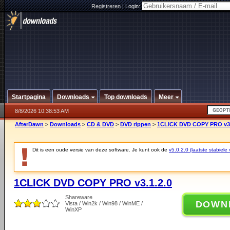
Registreren
|
Login:
Startpagina
Downloads
Top downloads
Meer
8/8/2026 10:38:53 AM
AfterDawn
>
Downloads
>
CD & DVD
>
DVD rippen
>
1CLICK DVD COPY PRO v3.
Dit is een oude versie van deze software. Je kunt ook de
v5.0.2.0 (laatste stabiele 
1CLICK DVD COPY PRO v3.1.2.0
Shareware
DOWN
Vista / Win2k / Win98 / WinME /
WinXP