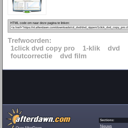
HTML code om naar deze pagina te linken:
Trefwoorden:
1click dvd copy pro
1-klik
dvd
foutcorrectie
dvd film
Sections:
Nieuws
Over AfterDawn