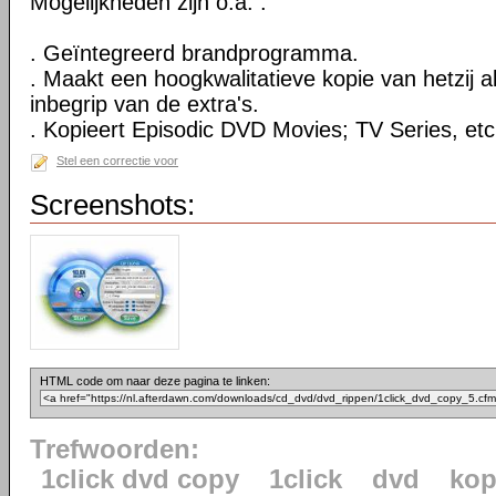
Mogelijkheden zijn o.a. :
. Geïntegreerd brandprogramma.
. Maakt een hoogkwalitatieve kopie van hetzij al
inbegrip van de extra's.
. Kopieert Episodic DVD Movies; TV Series, etc
Stel een correctie voor
Screenshots:
HTML code om naar deze pagina te linken:
Trefwoorden:
1click dvd copy
1click
dvd
kop