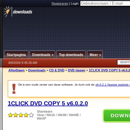
Registreren
|
Login:
Startpagina
Downloads
Top downloads
Meer
8/9/2026 9:45:26 AM
AfterDawn
>
Downloads
>
CD & DVD
>
DVD rippen
>
1CLICK DVD COPY 5 v6.0.2
Dit is een oude versie van deze software. Je kunt ook de
v6.0.2.1 (laatste stabiele 
1CLICK DVD COPY 5 v6.0.2.0
Shareware
DOWN
Vista / Win2k / Win98 / WinME /
WinXP