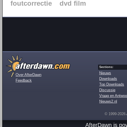
foutcorrectie
dvd film
Sections:
Nieuws
Over AfterDawn
Downloads
Feedback
Top Downloads
Discussie
Vraag en Antwoo
Nieuws2.nl
© 1999-2026
AfterDawn is p