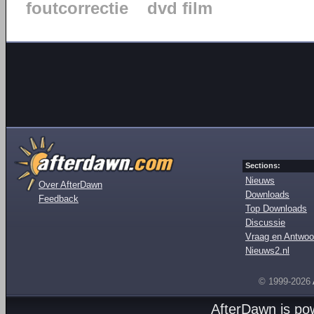
foutcorrectie
dvd film
Sections:
Nieuws
Over AfterDawn
Downloads
Feedback
Top Downloads
Discussie
Vraag en Antwoo
Nieuws2.nl
© 1999-2026
AfterDawn is p