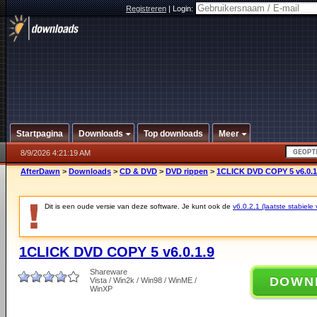
Registreren
|
Login:
Startpagina
Downloads
Top downloads
Meer
8/9/2026 4:21:19 AM
AfterDawn
>
Downloads
>
CD & DVD
>
DVD rippen
>
1CLICK DVD COPY 5 v6.0.1
Dit is een oude versie van deze software. Je kunt ook de
v6.0.2.1 (laatste stabiele 
1CLICK DVD COPY 5 v6.0.1.9
Shareware
DOWN
Vista / Win2k / Win98 / WinME /
WinXP