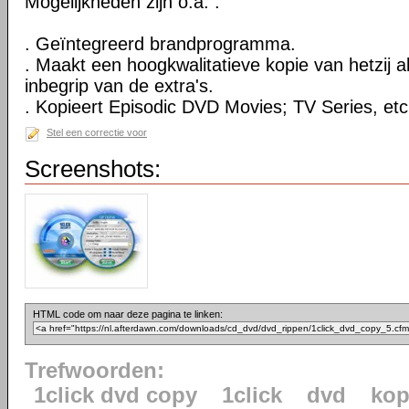
Mogelijkheden zijn o.a. :
. Geïntegreerd brandprogramma.
. Maakt een hoogkwalitatieve kopie van hetzij al
inbegrip van de extra's.
. Kopieert Episodic DVD Movies; TV Series, etc
Stel een correctie voor
Screenshots:
HTML code om naar deze pagina te linken:
Trefwoorden:
1click dvd copy
1click
dvd
kop