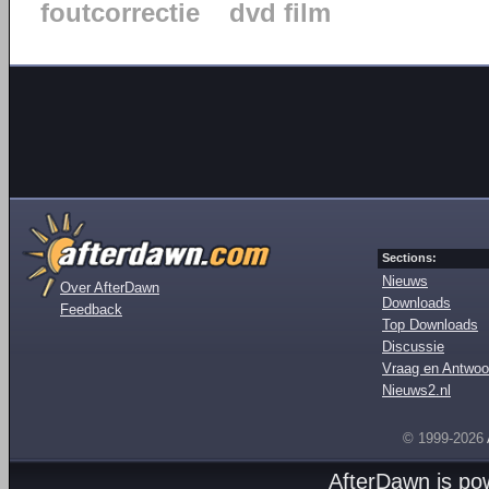
foutcorrectie
dvd film
Sections:
Nieuws
Over AfterDawn
Downloads
Feedback
Top Downloads
Discussie
Vraag en Antwoo
Nieuws2.nl
© 1999-2026
AfterDawn is p