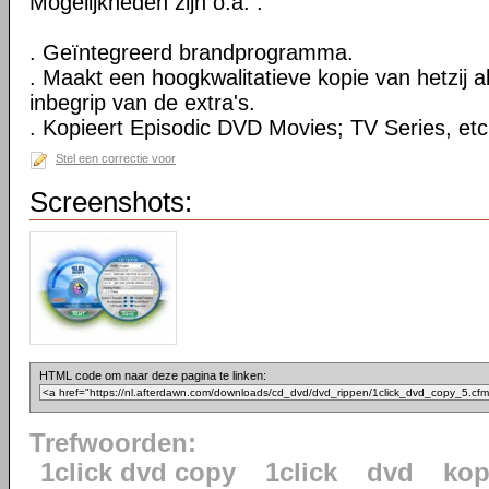
Mogelijkheden zijn o.a. :
. Geïntegreerd brandprogramma.
. Maakt een hoogkwalitatieve kopie van hetzij al
inbegrip van de extra's.
. Kopieert Episodic DVD Movies; TV Series, etc
Stel een correctie voor
Screenshots:
HTML code om naar deze pagina te linken:
Trefwoorden:
1click dvd copy
1click
dvd
kop