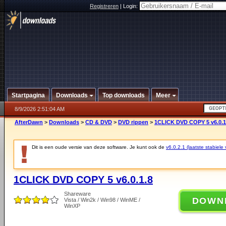
Registreren
|
Login:
Startpagina
Downloads
Top downloads
Meer
8/9/2026 2:51:04 AM
AfterDawn
>
Downloads
>
CD & DVD
>
DVD rippen
>
1CLICK DVD COPY 5 v6.0.1
Dit is een oude versie van deze software. Je kunt ook de
v6.0.2.1 (laatste stabiele 
1CLICK DVD COPY 5 v6.0.1.8
Shareware
DOWN
Vista / Win2k / Win98 / WinME /
WinXP