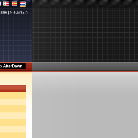
ssie
|
Nieuws2.nl