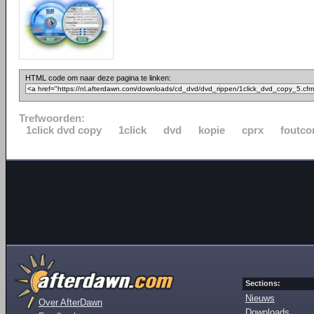
HTML code om naar deze pagina te linken:
Trefwoorden:
1click dvd copy
1click
dvd
kopie
cprx
foutco
Sections:
Nieuws
Over AfterDawn
Downloads