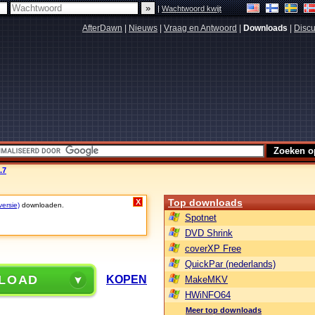
|
Wachtwoord kwijt
AfterDawn
|
Nieuws
|
Vraag en Antwoord
|
Downloads
|
Discu
.7
Top downloads
X
versie)
downloaden.
Spotnet
DVD Shrink
coverXP Free
QuickPar (nederlands)
LOAD
KOPEN
MakeMKV
HWiNFO64
Meer top downloads