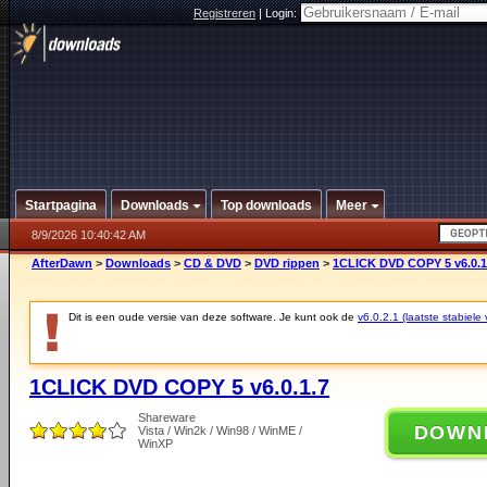
Registreren
|
Login:
Startpagina
Downloads
Top downloads
Meer
8/9/2026 10:40:42 AM
AfterDawn
>
Downloads
>
CD & DVD
>
DVD rippen
>
1CLICK DVD COPY 5 v6.0.1
Dit is een oude versie van deze software. Je kunt ook de
v6.0.2.1 (laatste stabiele 
1CLICK DVD COPY 5 v6.0.1.7
Shareware
DOWN
Vista / Win2k / Win98 / WinME /
WinXP