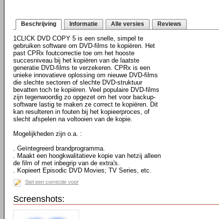
Beschrijving
Informatie
Alle versies
Reviews
1CLICK DVD COPY 5 is een snelle, simpel te
gebruiken software om DVD-films te kopiëren. Het
past CPRx foutcorrectie toe om het hooste
succesniveau bij het kopiëren van de laatste
generatie DVD-films te verzekeren. CPRx is een
unieke innovatieve oplossing om nieuwe DVD-films
die slechte sectoren of slechte DVD-struktuur
bevatten toch te kopiëren. Veel populaire DVD-films
zijn tegenwoordig zo opgezet om het voor backup-
software lastig te maken ze correct te kopiëren. Dit
kan resulteren in fouten bij het kopieerproces, of
slecht afspelen na voltooien van de kopie.
Mogelijkheden zijn o.a. :
. Geïntegreerd brandprogramma.
. Maakt een hoogkwalitatieve kopie van hetzij alleen
de film of met inbegrip van de extra's.
. Kopieert Episodic DVD Movies; TV Series, etc.
Stel een correctie voor
Screenshots: