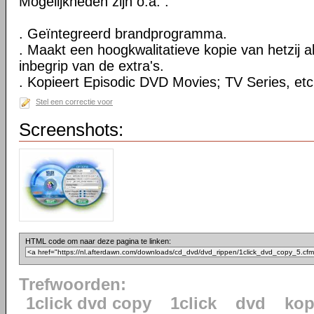
Mogelijkheden zijn o.a. :
. Geïntegreerd brandprogramma.
. Maakt een hoogkwalitatieve kopie van hetzij al
inbegrip van de extra's.
. Kopieert Episodic DVD Movies; TV Series, etc
Stel een correctie voor
Screenshots:
HTML code om naar deze pagina te linken:
Trefwoorden:
1click dvd copy
1click
dvd
kop