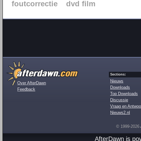
foutcorrectie
dvd film
Sections:
Nieuws
Over AfterDawn
Downloads
Feedback
Top Downloads
Discussie
Vraag en Antwoo
Nieuws2.nl
© 1999-2026
AfterDawn is p