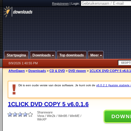
Registreren
|
Login:
Startpagina
Downloads
Top downloads
Meer
8/9/2026 1:40:55 PM
AfterDawn
>
Downloads
>
CD & DVD
>
DVD rippen
>
1CLICK DVD COPY 5 v6.0.1
Dit is een oude versie van deze software. Je kunt ook de
v6.0.2.1 (laatste stabiele 
1CLICK DVD COPY 5 v6.0.1.6
Shareware
DOWN
Vista / Win2k / Win98 / WinME /
WinXP