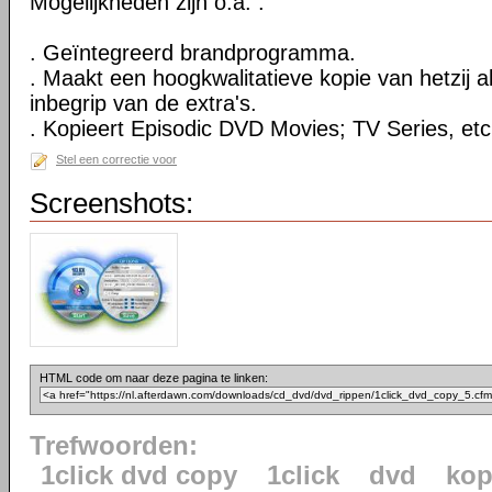
Mogelijkheden zijn o.a. :
. Geïntegreerd brandprogramma.
. Maakt een hoogkwalitatieve kopie van hetzij al
inbegrip van de extra's.
. Kopieert Episodic DVD Movies; TV Series, etc
Stel een correctie voor
Screenshots:
HTML code om naar deze pagina te linken:
Trefwoorden:
1click dvd copy
1click
dvd
kop