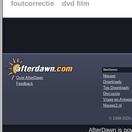
foutcorrectie
dvd film
Sections:
Nieuws
Over AfterDawn
Downloads
Feedback
Top Downloads
Discussie
Vraag en Antwoo
Nieuws2.nl
© 1999-2026
AfterDawn is p