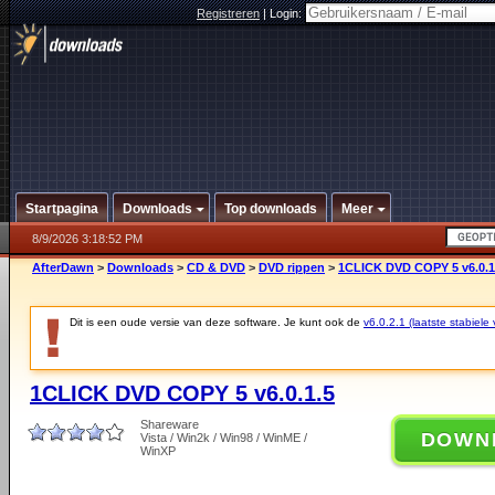
Registreren
|
Login:
Startpagina
Downloads
Top downloads
Meer
8/9/2026 3:18:52 PM
AfterDawn
>
Downloads
>
CD & DVD
>
DVD rippen
>
1CLICK DVD COPY 5 v6.0.1
Dit is een oude versie van deze software. Je kunt ook de
v6.0.2.1 (laatste stabiele 
1CLICK DVD COPY 5 v6.0.1.5
Shareware
DOWN
Vista / Win2k / Win98 / WinME /
WinXP