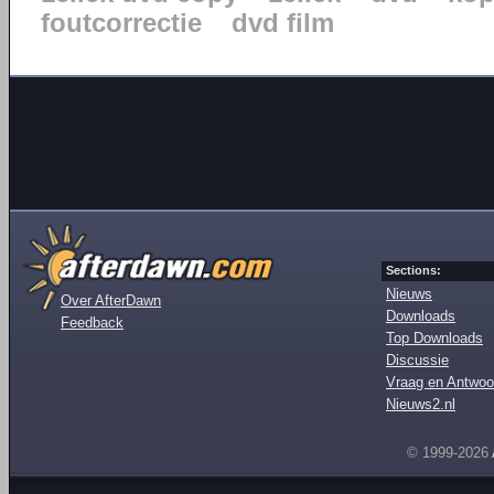
foutcorrectie
dvd film
Sections:
Nieuws
Over AfterDawn
Downloads
Feedback
Top Downloads
Discussie
Vraag en Antwoo
Nieuws2.nl
© 1999-2026