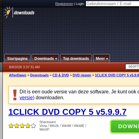
Registreren
|
Login:
Startpagina
Downloads
Top downloads
Meer
8/8/2026 3:37:31 AM
AfterDawn
>
Downloads
>
CD & DVD
>
DVD rippen
>
1CLICK DVD COPY 5 v5.9.9
Dit is een oude versie van deze software. Je kunt ook
versie)
downloaden.
1CLICK DVD COPY 5 v5.9.9.7
Shareware
DOWN
Vista / Win2k / Win98 / WinME /
WinXP