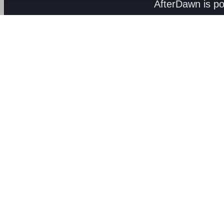
AfterDawn is p