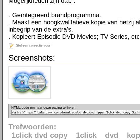
Mogelijkheden zijn o.a. :
. Geïntegreerd brandprogramma.
. Maakt een hoogkwalitatieve kopie van hetzij al
inbegrip van de extra's.
. Kopieert Episodic DVD Movies; TV Series, etc
Stel een correctie voor
Screenshots:
HTML code om naar deze pagina te linken:
Trefwoorden:
1click dvd copy
1click
dvd
kop