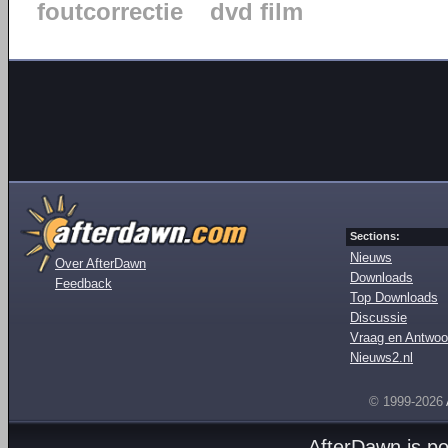
foutcorrectie
dvd film
Sections:
Nieuws
Over AfterDawn
Downloads
Feedback
Top Downloads
Discussie
Vraag en Antwoo
Nieuws2.nl
© 1999-2026
AfterDawn is p