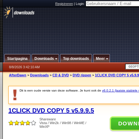
Registreren
|
Login:
Startpagina
Downloads
Top downloads
Meer
8/8/2026 3:42:10 AM
AfterDawn
>
Downloads
>
CD & DVD
>
DVD rippen
>
1CLICK DVD COPY 5 v5.9.9
Dit is een oude versie van deze software. Je kunt ook de
v6.0.2.1 (laatste stabiele 
1CLICK DVD COPY 5 v5.9.9.5
Shareware
DOWN
Vista / Win2k / Win98 / WinME /
WinXP