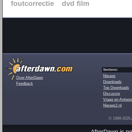
foutcorrectie
dvd film
Sections:
Nieuws
Over AfterDawn
Downloads
Feedback
Top Downloads
Discussie
Vraag en Antwoo
Nieuws2.nl
© 1999-2026
AfterDawn is p