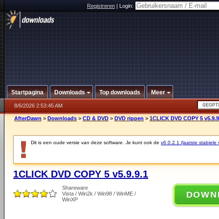
Registreren
|
Login:
Startpagina
Downloads
Top downloads
Meer
8/6/2026 2:53:45 AM
AfterDawn
>
Downloads
>
CD & DVD
>
DVD rippen
>
1CLICK DVD COPY 5 v5.9.9
Dit is een oude versie van deze software. Je kunt ook de
v6.0.2.1 (laatste stabiele 
1CLICK DVD COPY 5 v5.9.9.1
Shareware
DOWN
Vista / Win2k / Win98 / WinME /
WinXP