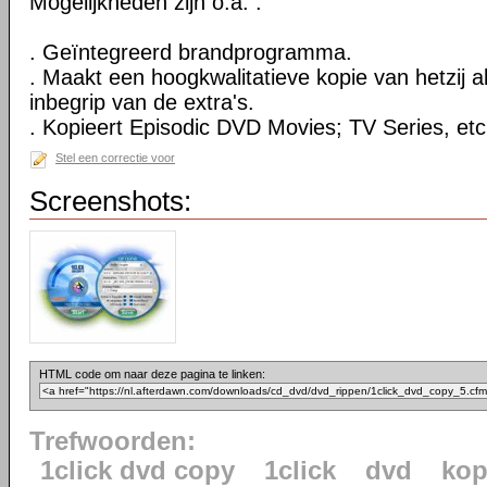
Mogelijkheden zijn o.a. :
. Geïntegreerd brandprogramma.
. Maakt een hoogkwalitatieve kopie van hetzij al
inbegrip van de extra's.
. Kopieert Episodic DVD Movies; TV Series, etc
Stel een correctie voor
Screenshots:
HTML code om naar deze pagina te linken:
Trefwoorden:
1click dvd copy
1click
dvd
kop