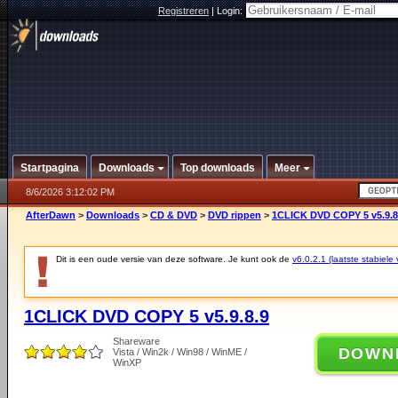
Registreren
|
Login:
Startpagina
Downloads
Top downloads
Meer
8/6/2026 3:12:02 PM
AfterDawn
>
Downloads
>
CD & DVD
>
DVD rippen
>
1CLICK DVD COPY 5 v5.9.8
Dit is een oude versie van deze software. Je kunt ook de
v6.0.2.1 (laatste stabiele 
1CLICK DVD COPY 5 v5.9.8.9
Shareware
DOWN
Vista / Win2k / Win98 / WinME /
WinXP