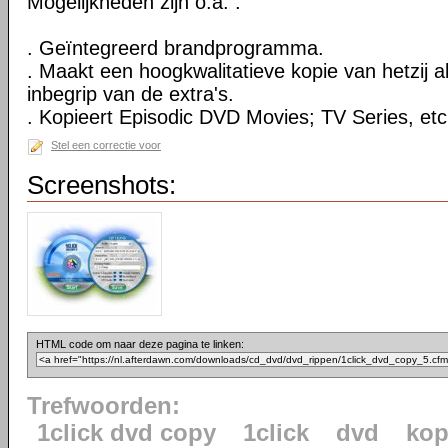
Mogelijkheden zijn o.a. :
. Geïntegreerd brandprogramma.
. Maakt een hoogkwalitatieve kopie van hetzij al
inbegrip van de extra's.
. Kopieert Episodic DVD Movies; TV Series, etc
Stel een correctie voor
Screenshots:
HTML code om naar deze pagina te linken:
Trefwoorden:
1click dvd copy
1click
dvd
kop