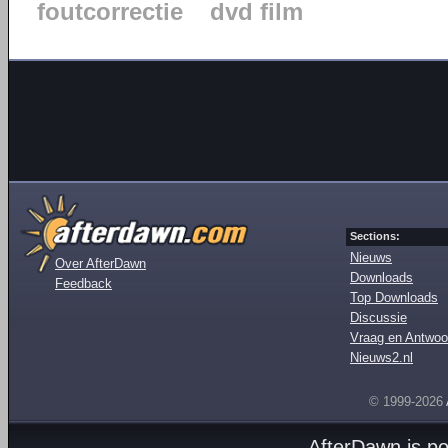
foutcorrectie
dvd film
Sections:
Nieuws
Over AfterDawn
Downloads
Feedback
Top Downloads
Discussie
Vraag en Antwoo
Nieuws2.nl
© 1999-2026
AfterDawn is p