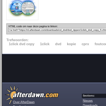
HTML code om naar deze pagina te linken:
Trefwoorden:
1click dvd copy
1click
dvd
kopie
cprx
foutco
Sections:
Nieuws
Over AfterDawn
Downloads