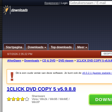
Registreren
|
Login:
Startpagina
Downloads
Top downloads
Meer
8/7/2026 2:35:22 PM
AfterDawn
>
Downloads
>
CD & DVD
>
DVD rippen
>
1CLICK DVD COPY 5 v5.9.8
Dit is een oude versie van deze software. Je kunt ook de
v6.0.2.1 (laatste stabiele 
1CLICK DVD COPY 5 v5.9.8.8
Shareware
DOWN
Vista / Win2k / Win98 / WinME /
WinXP