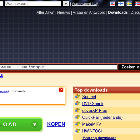
|
Wachtwoord kwijt
AfterDawn
|
Nieuws
|
Vraag en Antwoord
|
Downloads
|
Discu
.8
Top downloads
X
versie)
downloaden.
Spotnet
DVD Shrink
coverXP Free
QuickPar (nederlands)
LOAD
KOPEN
MakeMKV
HWiNFO64
Meer top downloads