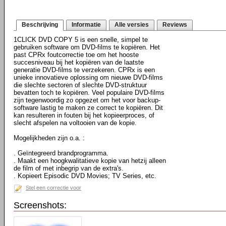
Beschrijving
Informatie
Alle versies
Reviews
1CLICK DVD COPY 5 is een snelle, simpel te
gebruiken software om DVD-films te kopiëren. Het
past CPRx foutcorrectie toe om het hooste
succesniveau bij het kopiëren van de laatste
generatie DVD-films te verzekeren. CPRx is een
unieke innovatieve oplossing om nieuwe DVD-films
die slechte sectoren of slechte DVD-struktuur
bevatten toch te kopiëren. Veel populaire DVD-films
zijn tegenwoordig zo opgezet om het voor backup-
software lastig te maken ze correct te kopiëren. Dit
kan resulteren in fouten bij het kopieerproces, of
slecht afspelen na voltooien van de kopie.
Mogelijkheden zijn o.a. :
. Geïntegreerd brandprogramma.
. Maakt een hoogkwalitatieve kopie van hetzij alleen
de film of met inbegrip van de extra's.
. Kopieert Episodic DVD Movies; TV Series, etc.
Stel een correctie voor
Screenshots: