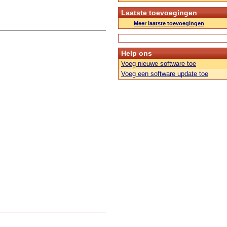
Laatste toevoegingen
Meer laatste toevoegingen
Help ons
Voeg nieuwe software toe
Voeg een software update toe