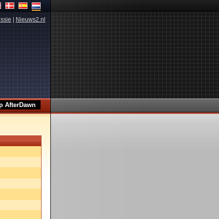
ssie
|
Nieuws2.nl