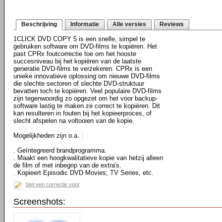
Beschrijving
Informatie
Alle versies
Reviews
1CLICK DVD COPY 5 is een snelle, simpel te
gebruiken software om DVD-films te kopiëren. Het
past CPRx foutcorrectie toe om het hooste
succesniveau bij het kopiëren van de laatste
generatie DVD-films te verzekeren. CPRx is een
unieke innovatieve oplossing om nieuwe DVD-films
die slechte sectoren of slechte DVD-struktuur
bevatten toch te kopiëren. Veel populaire DVD-films
zijn tegenwoordig zo opgezet om het voor backup-
software lastig te maken ze correct te kopiëren. Dit
kan resulteren in fouten bij het kopieerproces, of
slecht afspelen na voltooien van de kopie.
Mogelijkheden zijn o.a. :
. Geïntegreerd brandprogramma.
. Maakt een hoogkwalitatieve kopie van hetzij alleen
de film of met inbegrip van de extra's.
. Kopieert Episodic DVD Movies; TV Series, etc.
Stel een correctie voor
Screenshots: