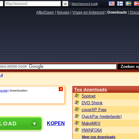
|
Wachtwoord kwijt
AfterDawn
|
Nieuws
|
Vraag en Antwoord
|
Downloads
|
Discu
.4
Top downloads
X
versie)
downloaden.
Spotnet
DVD Shrink
coverXP Free
QuickPar (nederlands)
LOAD
KOPEN
MakeMKV
HWiNFO64
Meer top downloads