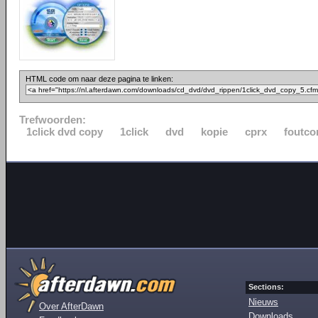
HTML code om naar deze pagina te linken:
Trefwoorden:
1click dvd copy
1click
dvd
kopie
cprx
foutco
Sections:
Nieuws
Over AfterDawn
Downloads