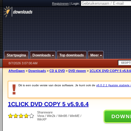
Registreren
|
Login:
Startpagina
Downloads
Top downloads
Meer
8/7/2026 3:07:00 AM
AfterDawn
>
Downloads
>
CD & DVD
>
DVD rippen
>
1CLICK DVD COPY 5 v5.9.6
Dit is een oude versie van deze software. Je kunt ook de
v6.0.2.1 (laatste stabiele 
1CLICK DVD COPY 5 v5.9.6.4
Shareware
DOWN
Vista / Win2k / Win98 / WinME /
WinXP