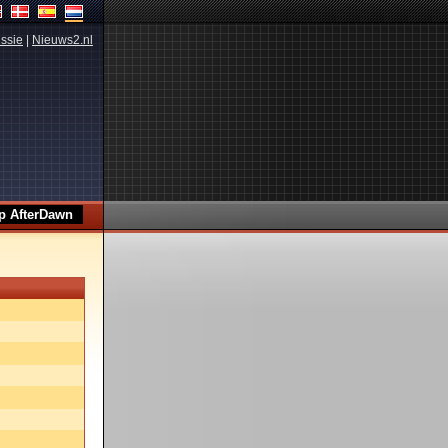
ssie
|
Nieuws2.nl