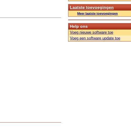
Laatste toevoegingen
Meer laatste toevoegingen
Help ons
Voeg nieuwe software toe
Voeg een software update toe