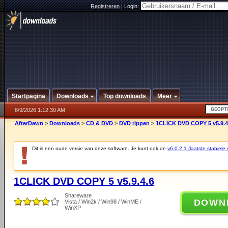
Registreren
|
Login:
Startpagina
Downloads
Top downloads
Meer
8/9/2026 1:12:30 AM
AfterDawn
>
Downloads
>
CD & DVD
>
DVD rippen
>
1CLICK DVD COPY 5 v5.9.4
Dit is een oude versie van deze software. Je kunt ook de
v6.0.2.1 (laatste stabiele 
1CLICK DVD COPY 5 v5.9.4.6
Shareware
DOWN
Vista / Win2k / Win98 / WinME /
WinXP