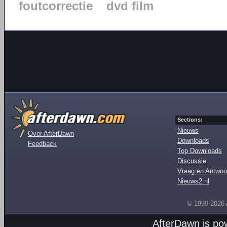
foutcorrectie
dvd film
Sections:
Nieuws
Over AfterDawn
Downloads
Feedback
Top Downloads
Discussie
Vraag en Antwoo
Nieuws2.nl
© 1999-2026
AfterDawn is p