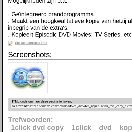
Mogelijkheden zijn o.a. :
. Geïntegreerd brandprogramma.
. Maakt een hoogkwalitatieve kopie van hetzij al
inbegrip van de extra's.
. Kopieert Episodic DVD Movies; TV Series, etc
Stel een correctie voor
Screenshots:
HTML code om naar deze pagina te linken:
Trefwoorden:
1click dvd copy
1click
dvd
kop