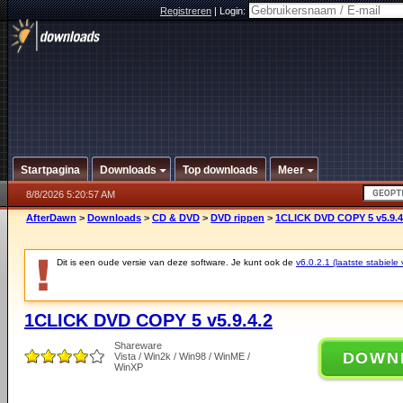
Registreren
|
Login:
Startpagina
Downloads
Top downloads
Meer
8/8/2026 5:20:57 AM
AfterDawn
>
Downloads
>
CD & DVD
>
DVD rippen
>
1CLICK DVD COPY 5 v5.9.4
Dit is een oude versie van deze software. Je kunt ook de
v6.0.2.1 (laatste stabiele 
1CLICK DVD COPY 5 v5.9.4.2
Shareware
DOWN
Vista / Win2k / Win98 / WinME /
WinXP