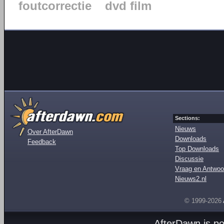
foutcorrectie
dvd film
Sections:
Nieuws
Over AfterDawn
Downloads
Feedback
Top Downloads
Discussie
Vraag en Antwoo
Nieuws2.nl
© 1999-2026
AfterDawn is p