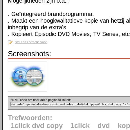
Mogelijkheden zijn o.a. :
. Geïntegreerd brandprogramma.
. Maakt een hoogkwalitatieve kopie van hetzij al
inbegrip van de extra's.
. Kopieert Episodic DVD Movies; TV Series, etc
Stel een correctie voor
Screenshots:
HTML code om naar deze pagina te linken:
Trefwoorden:
1click dvd copy
1click
dvd
kop