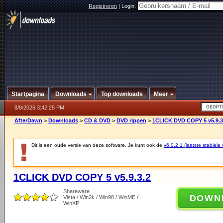
Registreren
|
Login:
Startpagina
Downloads
Top downloads
Meer
8/8/2026 3:42:25 PM
AfterDawn
>
Downloads
>
CD & DVD
>
DVD rippen
>
1CLICK DVD COPY 5 v5.9.3
Dit is een oude versie van deze software. Je kunt ook de
v6.0.2.1 (laatste stabiele 
1CLICK DVD COPY 5 v5.9.3.2
Shareware
DOWN
Vista / Win2k / Win98 / WinME /
WinXP