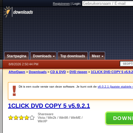
Registreren
|
Login:
Startpagina
Downloads
Top downloads
Meer
8/8/2026 2:50:44 PM
AfterDawn
>
Downloads
>
CD & DVD
>
DVD rippen
>
1CLICK DVD COPY 5 v5.9.2
Dit is een oude versie van deze software. Je kunt ook de
v6.0.2.1 (laatste stabiele 
1CLICK DVD COPY 5 v5.9.2.1
Shareware
DOWN
Vista / Win2k / Win98 / WinME /
WinXP