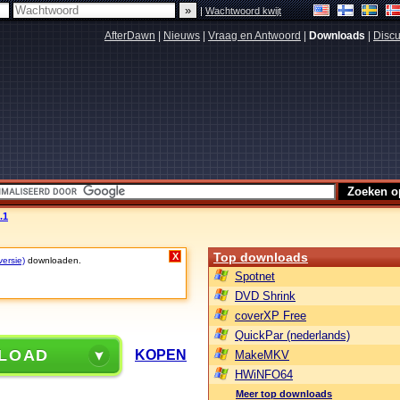
|
Wachtwoord kwijt
AfterDawn
|
Nieuws
|
Vraag en Antwoord
|
Downloads
|
Discu
.1
Top downloads
X
versie)
downloaden.
Spotnet
DVD Shrink
coverXP Free
QuickPar (nederlands)
LOAD
KOPEN
MakeMKV
HWiNFO64
Meer top downloads