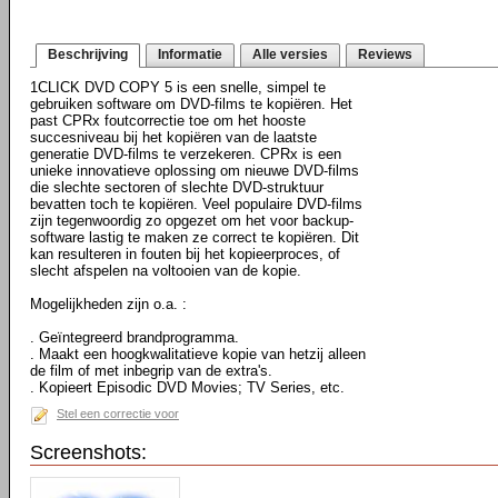
Beschrijving
Informatie
Alle versies
Reviews
1CLICK DVD COPY 5 is een snelle, simpel te
gebruiken software om DVD-films te kopiëren. Het
past CPRx foutcorrectie toe om het hooste
succesniveau bij het kopiëren van de laatste
generatie DVD-films te verzekeren. CPRx is een
unieke innovatieve oplossing om nieuwe DVD-films
die slechte sectoren of slechte DVD-struktuur
bevatten toch te kopiëren. Veel populaire DVD-films
zijn tegenwoordig zo opgezet om het voor backup-
software lastig te maken ze correct te kopiëren. Dit
kan resulteren in fouten bij het kopieerproces, of
slecht afspelen na voltooien van de kopie.
Mogelijkheden zijn o.a. :
. Geïntegreerd brandprogramma.
. Maakt een hoogkwalitatieve kopie van hetzij alleen
de film of met inbegrip van de extra's.
. Kopieert Episodic DVD Movies; TV Series, etc.
Stel een correctie voor
Screenshots: