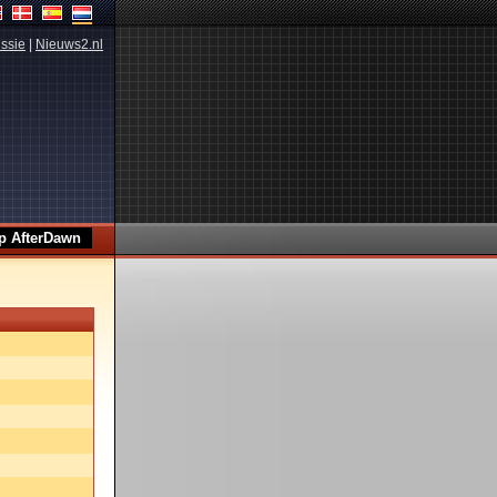
ssie
|
Nieuws2.nl