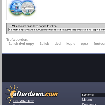
HTML code om naar deze pagina te linken:
Trefwoorden:
1click dvd copy
1click
dvd
kopie
cprx
foutco
Sections:
Nieuws
Over AfterDawn
Downloads