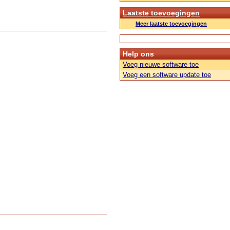
Laatste toevoegingen
Meer laatste toevoegingen
Help ons
Voeg nieuwe software toe
Voeg een software update toe