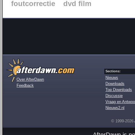
foutcorrectie
dvd film
Sections:
Nieuws
Over AfterDawn
Downloads
Feedback
Top Downloads
Discussie
Vraag en Antwoo
Nieuws2.nl
© 1999-2026
AfterDawn is p