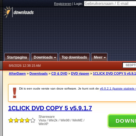
Registreren
|
Login:
Startpagina
Downloads
Top downloads
Meer
8/6/2026 12:38:15 AM
AfterDawn
>
Downloads
>
CD & DVD
>
DVD rippen
>
1CLICK DVD COPY 5 v5.9.1
Dit is een oude versie van deze software. Je kunt ook de
v6.0.2.1 (laatste stabiele 
1CLICK DVD COPY 5 v5.9.1.7
Shareware
DOWN
Vista / Win2k / Win98 / WinME /
WinXP