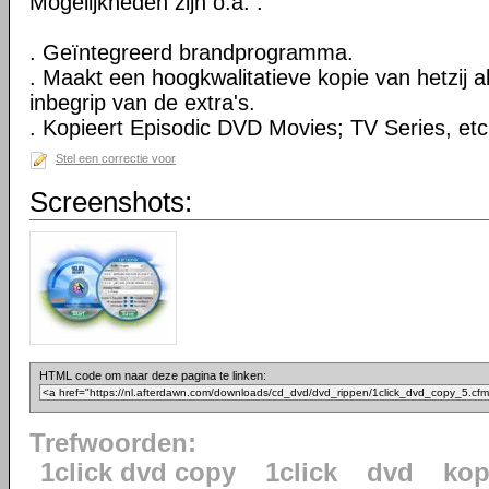
Mogelijkheden zijn o.a. :
. Geïntegreerd brandprogramma.
. Maakt een hoogkwalitatieve kopie van hetzij al
inbegrip van de extra's.
. Kopieert Episodic DVD Movies; TV Series, etc
Stel een correctie voor
Screenshots:
HTML code om naar deze pagina te linken:
Trefwoorden:
1click dvd copy
1click
dvd
kop