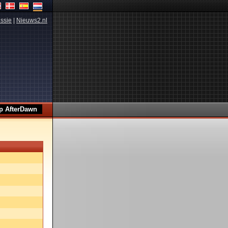
ssie
|
Nieuws2.nl