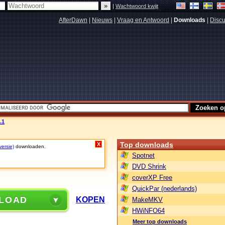
|
Wachtwoord kwijt
AfterDawn
|
Nieuws
|
Vraag en Antwoord
|
Downloads
|
Discu
.1
Top downloads
X
versie)
downloaden.
Spotnet
DVD Shrink
coverXP Free
QuickPar (nederlands)
LOAD
KOPEN
MakeMKV
HWiNFO64
Meer top downloads