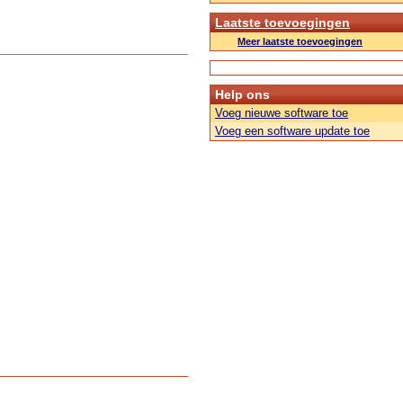
Laatste toevoegingen
Meer laatste toevoegingen
Help ons
Voeg nieuwe software toe
Voeg een software update toe