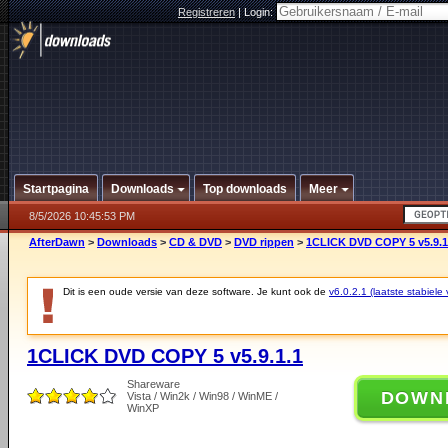
Registreren
|
Login:
Startpagina
Downloads
Top downloads
Meer
8/5/2026 10:45:53 PM
AfterDawn
>
Downloads
>
CD & DVD
>
DVD rippen
>
1CLICK DVD COPY 5 v5.9.1
Dit is een oude versie van deze software. Je kunt ook de
v6.0.2.1 (laatste stabiele 
1CLICK DVD COPY 5 v5.9.1.1
Shareware
DOWN
Vista / Win2k / Win98 / WinME /
WinXP