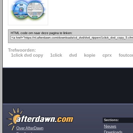
HTML code om naar deze pagina te linken:
Trefwoorden:
1click dvd copy
1click
dvd
kopie
cprx
foutco
Sections:
Nieuws
Over AfterDawn
Downloads