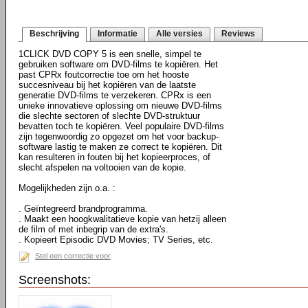
Beschrijving
Informatie
Alle versies
Reviews
1CLICK DVD COPY 5 is een snelle, simpel te
gebruiken software om DVD-films te kopiëren. Het
past CPRx foutcorrectie toe om het hooste
succesniveau bij het kopiëren van de laatste
generatie DVD-films te verzekeren. CPRx is een
unieke innovatieve oplossing om nieuwe DVD-films
die slechte sectoren of slechte DVD-struktuur
bevatten toch te kopiëren. Veel populaire DVD-films
zijn tegenwoordig zo opgezet om het voor backup-
software lastig te maken ze correct te kopiëren. Dit
kan resulteren in fouten bij het kopieerproces, of
slecht afspelen na voltooien van de kopie.
Mogelijkheden zijn o.a. :
. Geïntegreerd brandprogramma.
. Maakt een hoogkwalitatieve kopie van hetzij alleen
de film of met inbegrip van de extra's.
. Kopieert Episodic DVD Movies; TV Series, etc.
Stel een correctie voor
Screenshots: