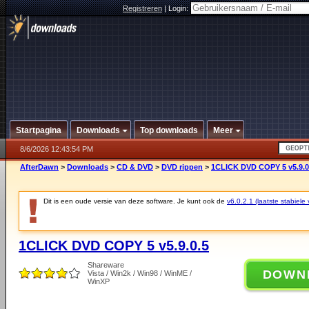
Registreren
|
Login:
Startpagina
Downloads
Top downloads
Meer
8/6/2026 12:43:54 PM
AfterDawn
>
Downloads
>
CD & DVD
>
DVD rippen
>
1CLICK DVD COPY 5 v5.9.0
Dit is een oude versie van deze software. Je kunt ook de
v6.0.2.1 (laatste stabiele 
1CLICK DVD COPY 5 v5.9.0.5
Shareware
DOWN
Vista / Win2k / Win98 / WinME /
WinXP