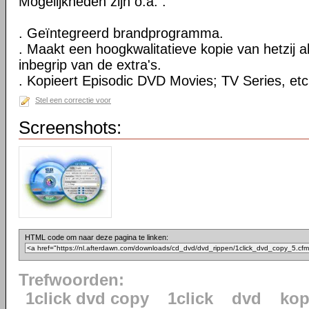
Mogelijkheden zijn o.a. :
. Geïntegreerd brandprogramma.
. Maakt een hoogkwalitatieve kopie van hetzij al
inbegrip van de extra's.
. Kopieert Episodic DVD Movies; TV Series, etc
Stel een correctie voor
Screenshots:
HTML code om naar deze pagina te linken:
Trefwoorden:
1click dvd copy
1click
dvd
kop