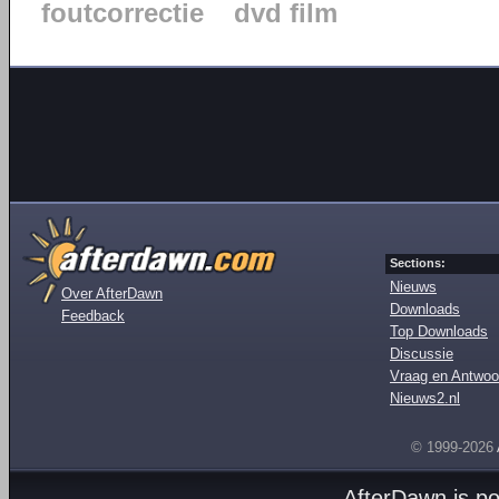
foutcorrectie
dvd film
Sections:
Nieuws
Over AfterDawn
Downloads
Feedback
Top Downloads
Discussie
Vraag en Antwoo
Nieuws2.nl
© 1999-2026
AfterDawn is p